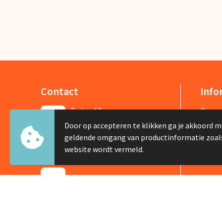
Contact
Info
De Lus 13
Over 
Door op accepteren te klikken ga je akkoord m
1742 PH Schagen
Nieuw
geldende omgang van productinformatie zoal
Veelg
website wordt vermeld.
+31 226 422505
info@silviabruin.nl
Contacteer ons