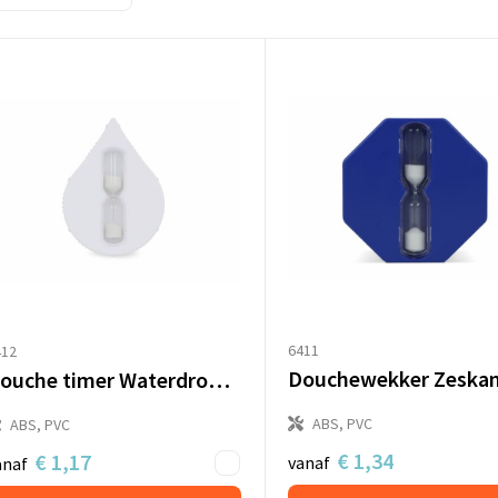
6411
412
Douche timer Waterdrop - 5min
ABS, PVC
ABS, PVC
€ 1,34
€ 1,17
vanaf
anaf