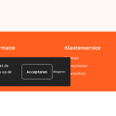
rmatie
Klantenservice
ons
Contact
et de
sbrief
Retourneren
s op de
Weigeren
estelde vragen
Referenties