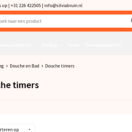
p | +31 226 422505 | info@silviabruin.nl
ema pakketten
Kleding
Pasen
Zomerpakketten
ng
Douche en Bad
Douche timers
he timers