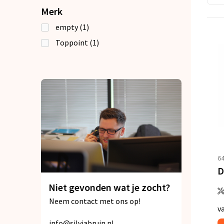
Merk
empty
(1)
Toppoint
(1)
6
Niet gevonden wat je zocht?
Neem contact met ons op!
v
info@silviabruin.nl