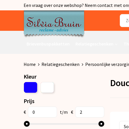
Een vraag over onze webshop? Neem contact met ons o
Brievenbuspakketten
Relatiegeschenken
Th
Home
Relatiegeschenken
Persoonlijke verzorgi
Kleur
Douc
Prijs
€
t/m
€