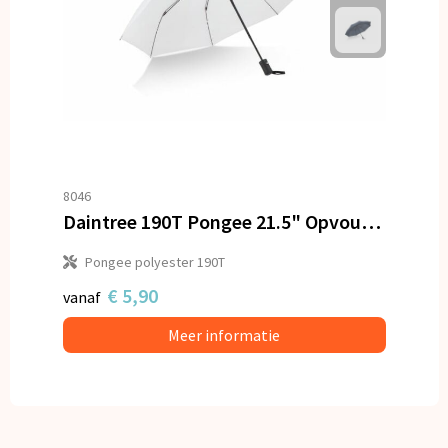
8046
Daintree 190T Pongee 21.5" Opvouwbare winddichte paraplu Auto open
Pongee polyester 190T
€ 5,90
vanaf
Meer informatie