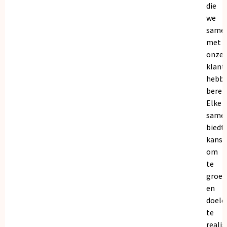
die
we
same
met
onze
klant
hebb
bereik
Elke
same
biedt
kanse
om
te
groei
en
doele
te
realis