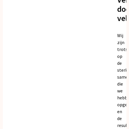
doo
vel
Wij
zijn
trots
op
de
sterk
same
die
we
hebb
opge
en
de
resul