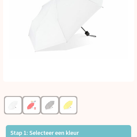
Kerst
Kinderen, Peuters en Baby's
Klokken, horloges en weerstations
Lampen en Gereedschap
Paraplu's
Persoonlijke verzorging
Reisbenodigdheden
Schrijfwaren
Sleutelhangers en Lanyards
Stap 1: Selecteer een kleur