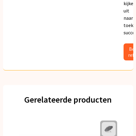
kijken
uit
naar
toeko
succe
Bek
ref
Gerelateerde producten