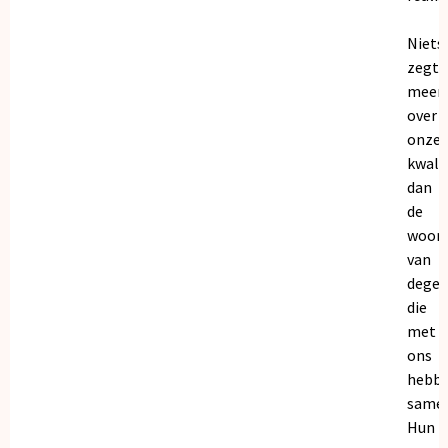
Niets
zegt
meer
over
onze
kwalit
dan
de
woor
van
dege
die
met
ons
hebb
samen
Hun