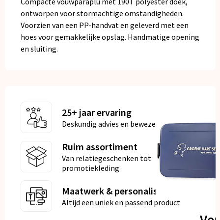
Compacte vouwparaplu met 190T polyester doek,
ontworpen voor stormachtige omstandigheden.
Voorzien van een PP-handvat en geleverd met een
hoes voor gemakkelijke opslag. Handmatige opening
en sluiting.
25+ jaar ervaring
Deskundig advies en bewezen kwaliteit
Ruim assortiment
Van relatiegeschenken tot
promotiekleding
Maatwerk & personalisatie
Altijd een uniek en passend product
Ve