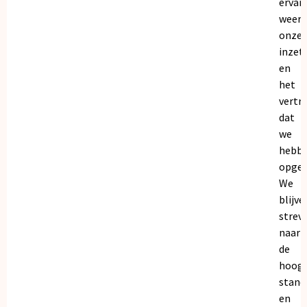
ervar
weers
onze
inzet
en
het
vertr
dat
we
hebb
opgeb
We
blijve
strev
naar
de
hoogs
stand
en