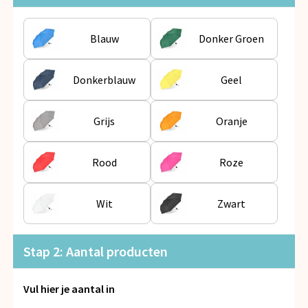
Snoepgoed
Blauw
Donker Groen
Spellen voor binnen en buiten
Veiligheid, Auto en Fiets
Donkerblauw
Geel
Vrije tijd en Strand
Grijs
Oranje
Anti-stress
Rood
Roze
Wit
Zwart
Stap 2: Aantal producten
Vul hier je aantal in