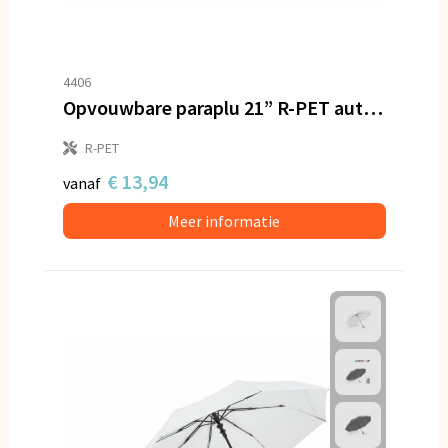
4406
Opvouwbare paraplu 21” R-PET auto open
R-PET
€ 13,94
vanaf
Meer informatie