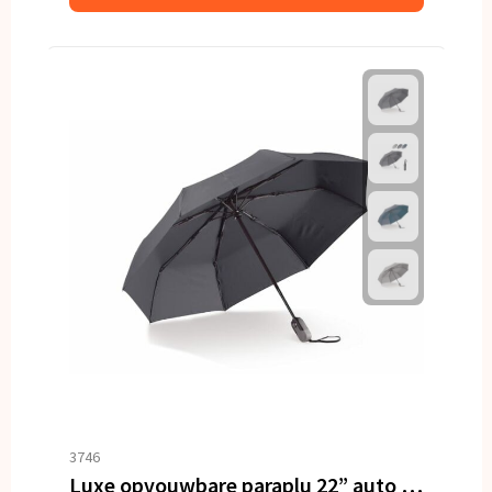
3746
Luxe opvouwbare paraplu 22” auto open/auto sluiten