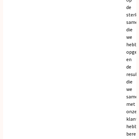
de
sterk
same
die
we
hebb
opge
en
de
resul
die
we
same
met
onze
klant
hebb
bereik