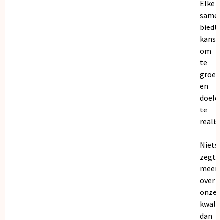
Elke
same
biedt
kanse
om
te
groei
en
doele
te
realis
Niets
zegt
meer
over
onze
kwalit
dan