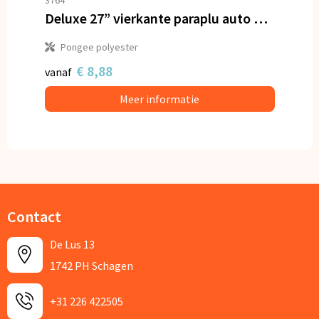
Deluxe 27” vierkante paraplu auto open
Pongee polyester
€ 8,88
vanaf
Meer informatie
Contact
De Lus 13
1742 PH Schagen
+31 226 422505