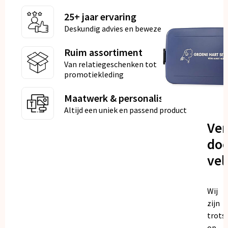
25+ jaar ervaring
Deskundig advies en bewezen kwaliteit
Ruim assortiment
Van relatiegeschenken tot
promotiekleding
Maatwerk & personalisatie
Altijd een uniek en passend product
Ve
doo
vel
Wij
zijn
trots
op