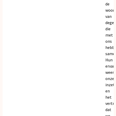
de
woor
van
dege
die
met
ons
hebb
samen
Hun
ervar
weers
onze
inzet
en
het
vertr
dat
we