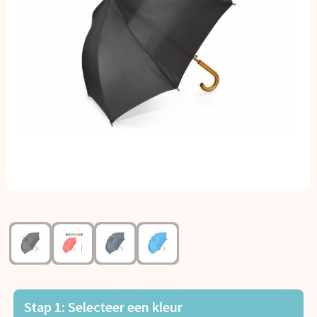
Kerst
Kinderen, Peuters en Baby's
Klokken, horloges en weerstations
Lampen en Gereedschap
Paraplu's
Persoonlijke verzorging
Reisbenodigdheden
Schrijfwaren
Sleutelhangers en Lanyards
Stap 1: Selecteer een kleur