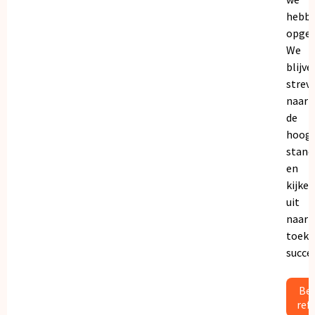
hebb
opgeb
We
blijve
strev
naar
de
hoogs
stand
en
kijken
uit
naar
toeko
succe
Bek
ref