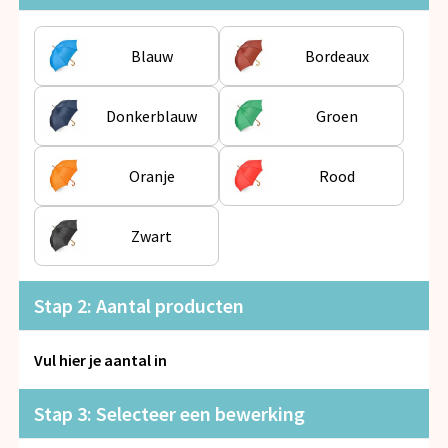
Snoepgoed
Blauw
Bordeaux
Spellen voor binnen en buiten
Veiligheid, Auto en Fiets
Donkerblauw
Groen
Vrije tijd en Strand
Oranje
Rood
Anti-stress
Zwart
Stap 2: Aantal producten
Vul hier je aantal in
Stap 3: Selecteer een bewerking