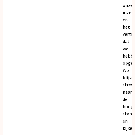
onze
inzet
en
het
vertr
dat
we
hebb
opgeb
We
blijve
strev
naar
de
hoogs
stand
en
kijken