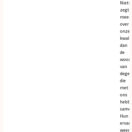
Niets
zegt
meer
over
onze
kwalit
dan
de
woor
van
dege
die
met
ons
hebb
samen
Hun
ervar
weers