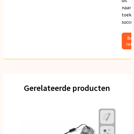
uit
naar
toeko
succe
Bek
ref
Gerelateerde producten