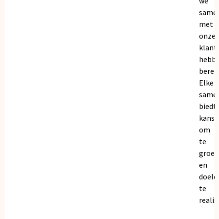
we
same
met
onze
klant
hebb
bereik
Elke
same
biedt
kanse
om
te
groei
en
doele
te
realis