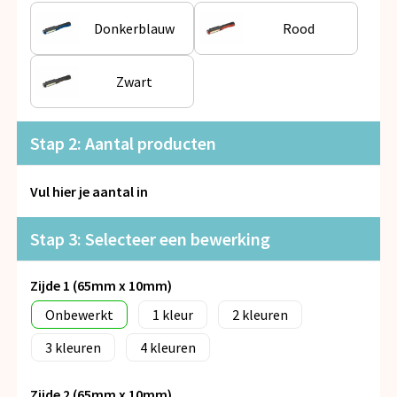
Snoepgoed
Donkerblauw
Rood
Spellen voor binnen en buiten
Zwart
Veiligheid, Auto en Fiets
Vrije tijd en Strand
Stap 2: Aantal producten
Anti-stress
Vul hier je aantal in
Stap 3: Selecteer een bewerking
Zijde 1 (65mm x 10mm)
Onbewerkt
1
2
3
4
Zijde 2 (65mm x 10mm)