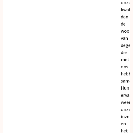
onze
kwalit
dan
de
woor
van
dege
die
met
ons
hebb
samen
Hun
ervar
weers
onze
inzet
en
het