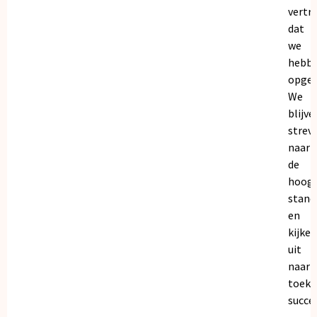
vertr
dat
we
hebb
opgeb
We
blijve
strev
naar
de
hoogs
stand
en
kijken
uit
naar
toeko
succe