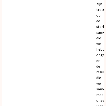
zijn
trots
op
de
sterk
same
die
we
hebb
opge
en
de
resul
die
we
same
met
onze
klant