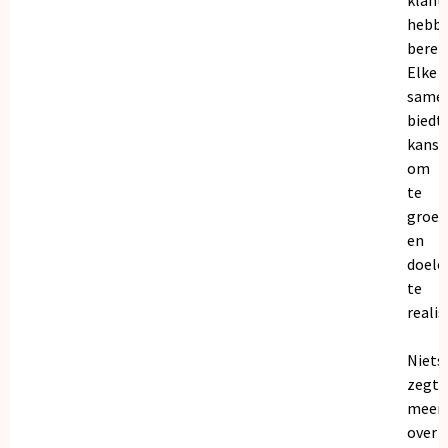
hebb
bereik
Elke
same
biedt
kanse
om
te
groei
en
doele
te
realis
Niets
zegt
meer
over