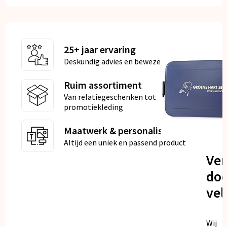
25+ jaar ervaring
Deskundig advies en bewezen kwaliteit
Ruim assortiment
Van relatiegeschenken tot
promotiekleding
Maatwerk & personalisatie
Altijd een uniek en passend product
Ve
doo
vel
Wij