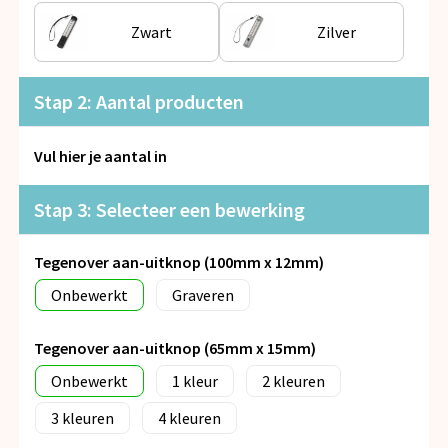
Snoepgoed
Zwart
Zilver
Spellen voor binnen en buiten
Stap 2: Aantal producten
Veiligheid, Auto en Fiets
Vul hier je aantal in
Vrije tijd en Strand
Anti-stress
Stap 3: Selecteer een bewerking
Tegenover aan-uitknop (100mm x 12mm)
Onbewerkt
Graveren
Tegenover aan-uitknop (65mm x 15mm)
Onbewerkt
1
2
3
4