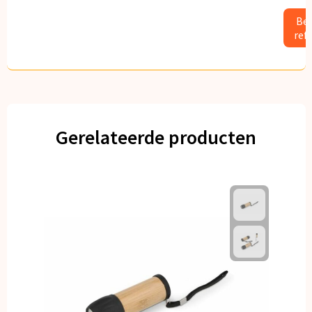
Bek
ref
Gerelateerde producten