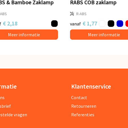
BS & Bamboe Zaklamp
RABS COB zaklamp
-ABS
R-ABS
€ 2,18
€ 1,77
f
vanaf
Meer informatie
Meer informatie
rmatie
Klantenservice
ons
Contact
sbrief
Retourneren
estelde vragen
Referenties