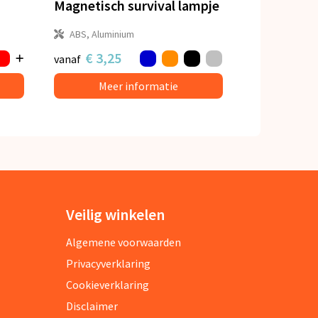
Magnetisch survival lampje
ABS, Aluminium
€ 3,25
vanaf
Meer informatie
Veilig winkelen
Algemene voorwaarden
Privacyverklaring
Cookieverklaring
Disclaimer