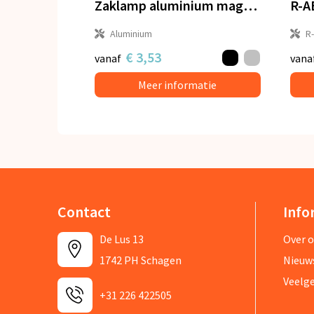
Zaklamp aluminium magneet
R-A
Aluminium
R
€ 3,53
vanaf
vana
Meer informatie
Contact
Info
De Lus 13
Over 
1742 PH Schagen
Nieuw
Veelg
+31 226 422505