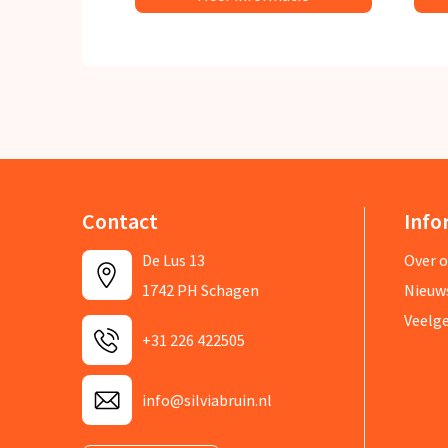
Contact
Info
De Lus 13
Over 
1742 PH Schagen
Nieuw
Veelg
+31 226 422505
info@silviabruin.nl