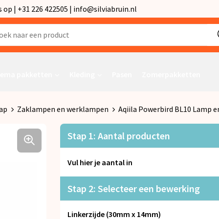
p | +31 226 422505 | info@silviabruin.nl
ema pakketten
Kleding
Pasen
Zomerpakketten
ap
Zaklampen en werklampen
Aqiila Powerbird BL10 Lamp 
Stap 1: Aantal producten
Vul hier je aantal in
Stap 2: Selecteer een bewerking
Linkerzijde (30mm x 14mm)