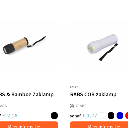
6937
BS & Bamboe Zaklamp
RABS COB zaklamp
-ABS
R-ABS
€ 2,18
€ 1,77
f
vanaf
Meer informatie
Meer informatie