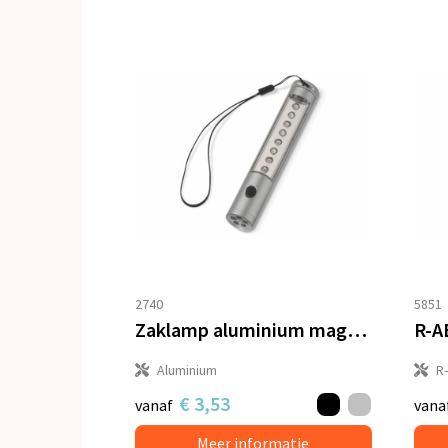
2740
5851
Zaklamp aluminium magneet
R-A
Aluminium
R
€ 3,53
vanaf
vana
Meer informatie