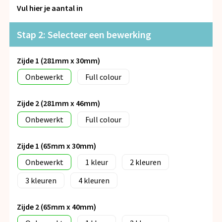
Snoepgoed
Vul hier je aantal in
Spellen voor binnen en buiten
Stap 2: Selecteer een bewerking
Veiligheid, Auto en Fiets
Zijde 1 (281mm x 30mm)
Onbewerkt
Full colour
Vrije tijd en Strand
Anti-stress
Zijde 2 (281mm x 46mm)
Onbewerkt
Full colour
Zijde 1 (65mm x 30mm)
Onbewerkt
1
2
3
4
Zijde 2 (65mm x 40mm)