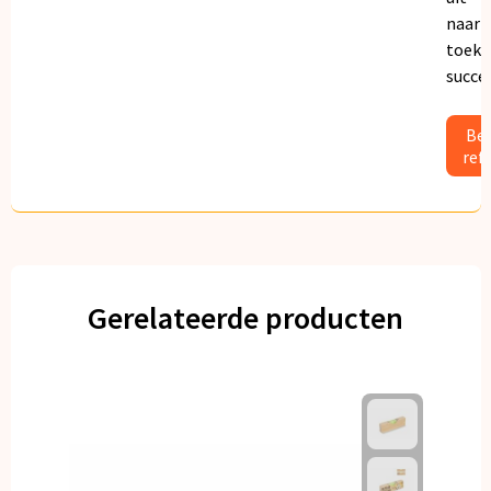
naar
toeko
succe
Bek
ref
Gerelateerde producten