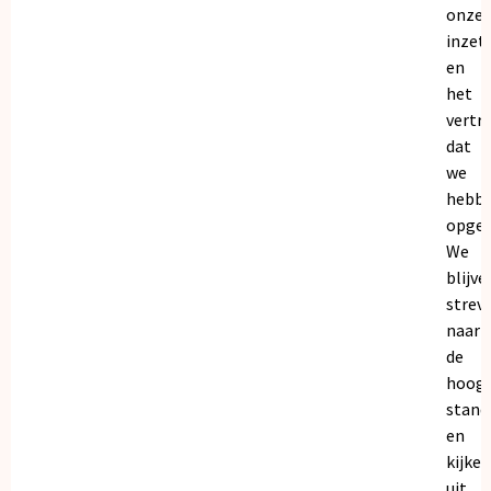
onze
inzet
en
het
vertr
dat
we
hebb
opgeb
We
blijve
strev
naar
de
hoogs
stand
en
kijken
uit