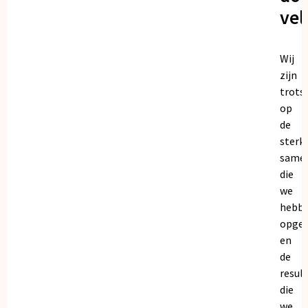
vel
Wij
zijn
trots
op
de
sterk
same
die
we
hebb
opge
en
de
resul
die
we