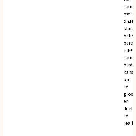
same
met
onze
klant
hebb
bereik
Elke
same
biedt
kanse
om
te
groei
en
doele
te
realis