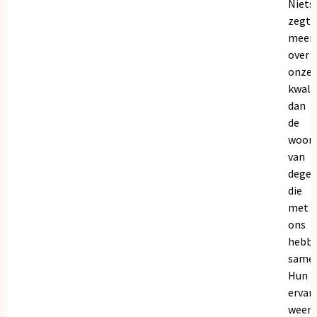
Niets
zegt
meer
over
onze
kwalit
dan
de
woor
van
dege
die
met
ons
hebb
samen
Hun
ervar
weers