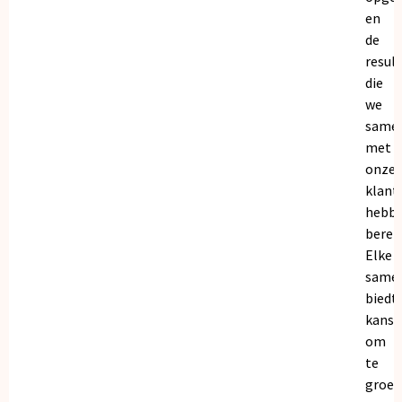
en
de
resul
die
we
same
met
onze
klant
hebb
bereik
Elke
same
biedt
kanse
om
te
groei