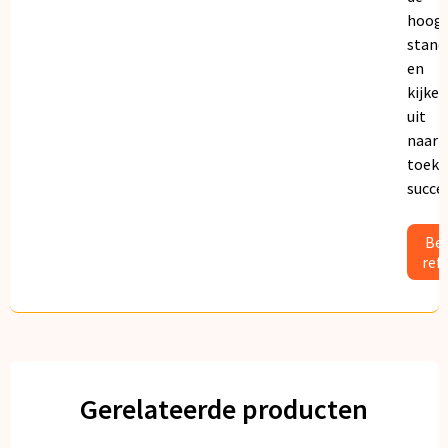
hoogs
stand
en
kijken
uit
naar
toeko
succe
Bek
ref
Gerelateerde producten