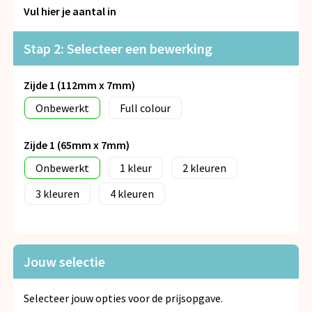
Snoepgoed
Vul hier je aantal in
Spellen voor binnen en buiten
Stap 2: Selecteer een bewerking
Veiligheid, Auto en Fiets
Zijde 1 (112mm x 7mm)
Onbewerkt
Full colour
Vrije tijd en Strand
Anti-stress
Zijde 1 (65mm x 7mm)
Onbewerkt
1
2
3
4
Jouw selectie
Selecteer jouw opties voor de prijsopgave.