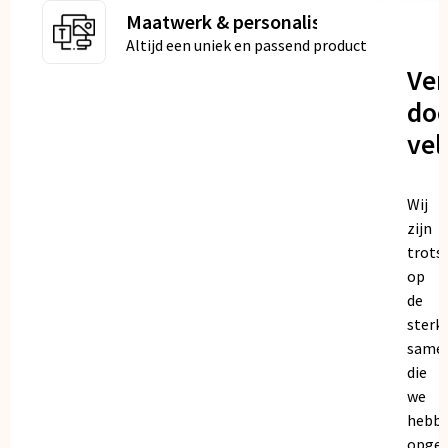
Maatwerk & personalisatie
Altijd een uniek en passend product
Ve
doo
vel
Wij
zijn
trots
op
de
sterk
same
die
we
hebb
opge