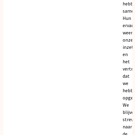
hebb
samen
Hun
ervar
weers
onze
inzet
en
het
vertr
dat
we
hebb
opgeb
We
blijve
strev
naar
de