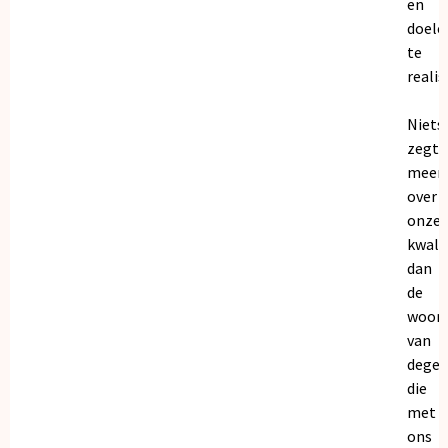
en
doele
te
realis
Niets
zegt
meer
over
onze
kwalit
dan
de
woor
van
dege
die
met
ons