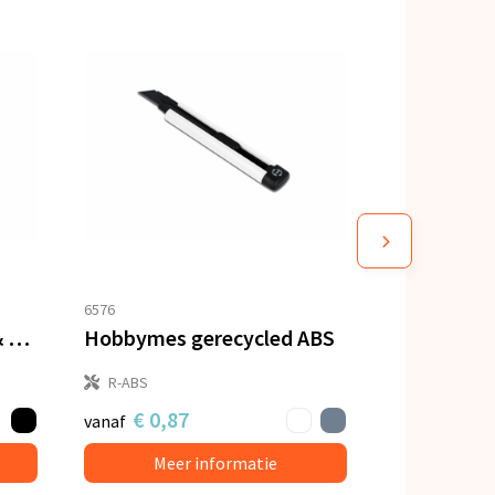
6576
Hobby Messen Metaal & ABS
Hobbymes gerecycled ABS
R-ABS
€ 0,87
vanaf
Meer informatie