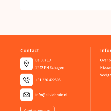
Contact
Info
De Lus 13
Over 
1742 PH Schagen
Nieuw
Veelg
+31 226 422505
info@silviabruin.nl
Contacteer ons