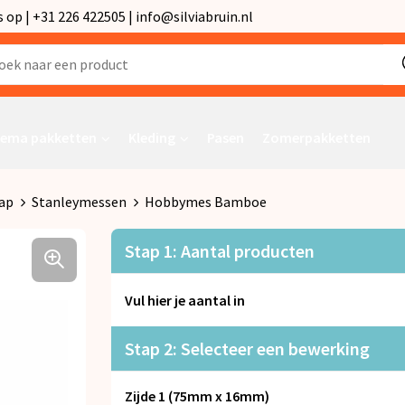
p | +31 226 422505 | info@silviabruin.nl
ema pakketten
Kleding
Pasen
Zomerpakketten
ap
Stanleymessen
Hobbymes Bamboe
Stap 1: Aantal producten
Vul hier je aantal in
Stap 2: Selecteer een bewerking
Zijde 1 (75mm x 16mm)