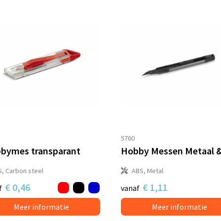
5760
bymes transparant
S, Carbon steel
ABS, Metal
€ 0,46
€ 1,11
f
vanaf
Meer informatie
Meer informatie