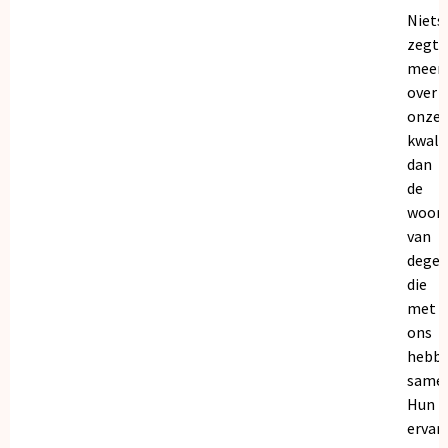
Niets
zegt
meer
over
onze
kwalit
dan
de
woor
van
dege
die
met
ons
hebb
samen
Hun
ervar