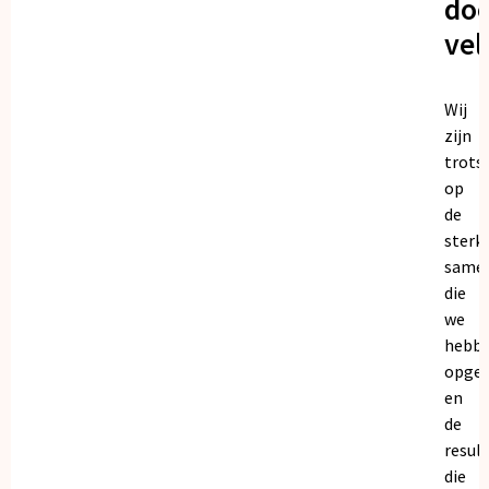
doo
vel
Wij
zijn
trots
op
de
sterk
same
die
we
hebb
opge
en
de
resul
die