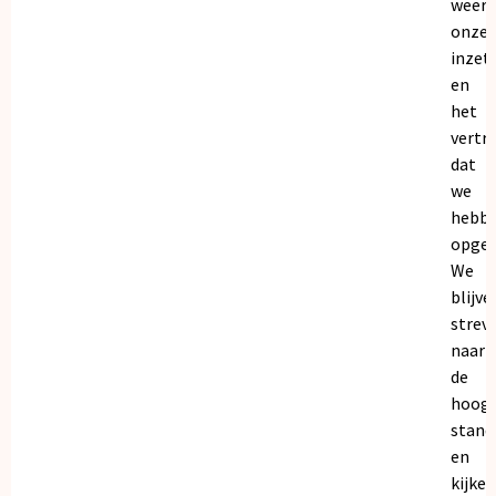
weers
onze
inzet
en
het
vertr
dat
we
hebb
opgeb
We
blijve
strev
naar
de
hoogs
stand
en
kijken