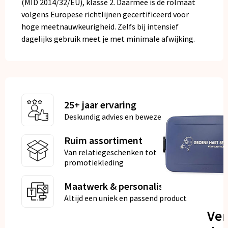
(MID 2014/32/EU), klasse 2. Daarmee is de rolmaat
volgens Europese richtlijnen gecertificeerd voor
hoge meetnauwkeurigheid. Zelfs bij intensief
dagelijks gebruik meet je met minimale afwijking.
25+ jaar ervaring
Deskundig advies en bewezen kwaliteit
Ruim assortiment
Van relatiegeschenken tot
promotiekleding
Maatwerk & personalisatie
Altijd een uniek en passend product
Ve