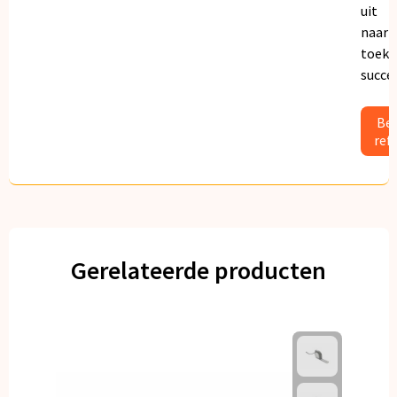
uit
naar
toeko
succe
Bek
ref
Gerelateerde producten