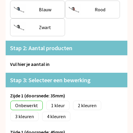
Snoepgoed
Blauw
Rood
Spellen voor binnen en buiten
Zwart
Veiligheid, Auto en Fiets
Vrije tijd en Strand
Stap 2: Aantal producten
Anti-stress
Vul hier je aantal in
Stap 3: Selecteer een bewerking
Zijde 1 (doorsnede: 35mm)
Onbewerkt
1
2
3
4
Zijde 1 (doorsnede: 45mm)