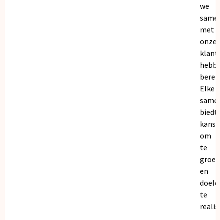
we
same
met
onze
klant
hebb
bereik
Elke
same
biedt
kanse
om
te
groei
en
doele
te
realis