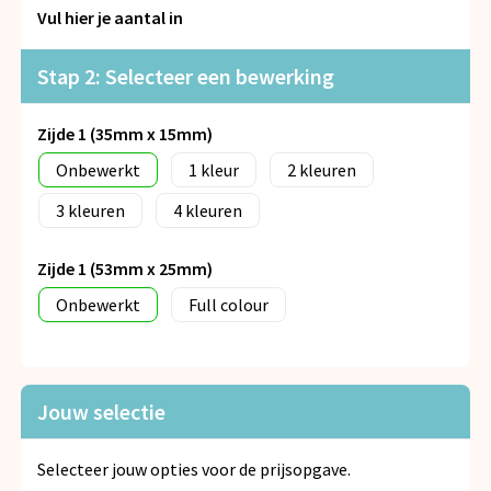
Snoepgoed
Vul hier je aantal in
Spellen voor binnen en buiten
Stap 2: Selecteer een bewerking
Veiligheid, Auto en Fiets
Zijde 1 (35mm x 15mm)
Onbewerkt
1
2
Vrije tijd en Strand
3
4
Anti-stress
Zijde 1 (53mm x 25mm)
Onbewerkt
Full colour
Jouw selectie
Selecteer jouw opties voor de prijsopgave.