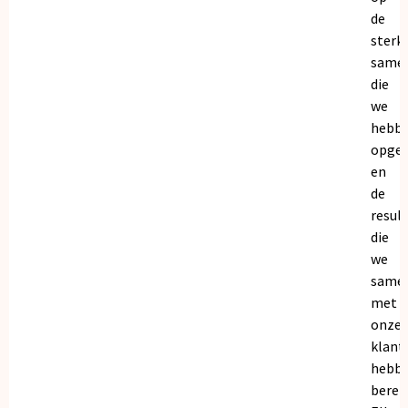
de
sterk
same
die
we
hebb
opge
en
de
resul
die
we
same
met
onze
klant
hebb
bereik