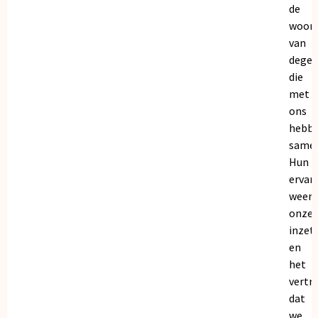
de
woor
van
dege
die
met
ons
hebb
samen
Hun
ervar
weers
onze
inzet
en
het
vertr
dat
we