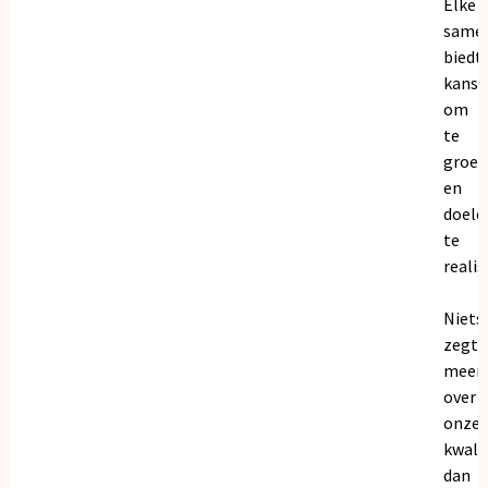
Elke
same
biedt
kanse
om
te
groei
en
doele
te
realis
Niets
zegt
meer
over
onze
kwalit
dan