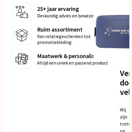
25+ jaar ervaring
Deskundig advies en bewezen kwaliteit
Ruim assortiment
Van relatiegeschenken tot
promotiekleding
Maatwerk & personalisatie
Altijd een uniek en passend product
Ve
doo
vel
Wij
zijn
trots
op