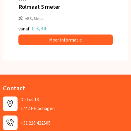
Rolmaat 5 meter
ABS, Metal
€ 3,34
vanaf
Meer informatie
Contact
De Lus 13
1742 PH Schagen
+31 226 422505