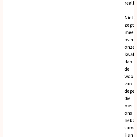
realis
Niets
zegt
meer
over
onze
kwalit
dan
de
woor
van
dege
die
met
ons
hebb
samen
Hun