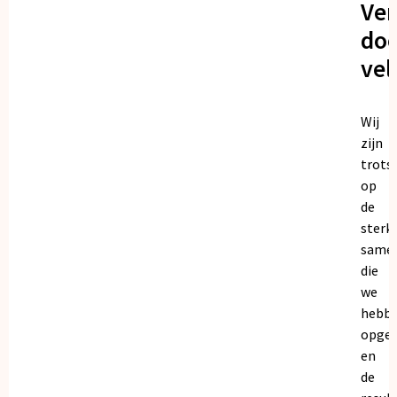
Ve
doo
vel
Wij
zijn
trots
op
de
sterk
same
die
we
hebb
opge
en
de