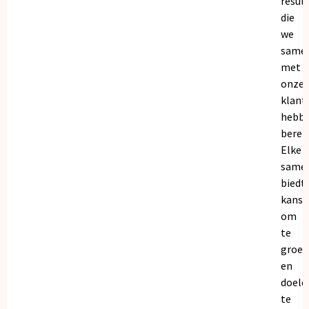
resul
die
we
same
met
onze
klant
hebb
bereik
Elke
same
biedt
kanse
om
te
groei
en
doele
te