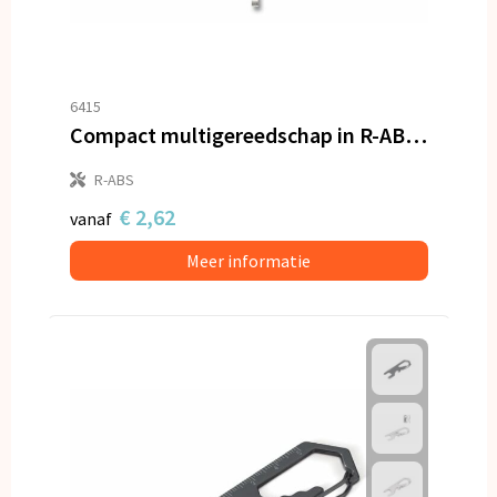
6415
Compact multigereedschap in R-ABS & metaal 7 functies
R-ABS
€ 2,62
vanaf
Meer informatie