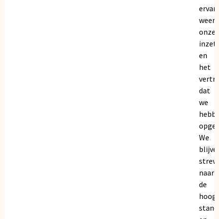
ervar
weers
onze
inzet
en
het
vertr
dat
we
hebb
opgeb
We
blijve
strev
naar
de
hoogs
stand