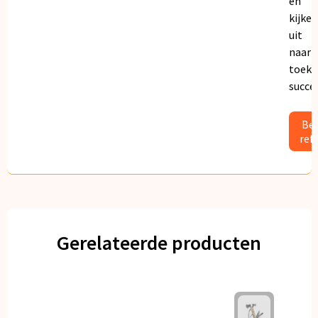
en
kijken
uit
naar
toeko
succe
Bek
ref
Gerelateerde producten