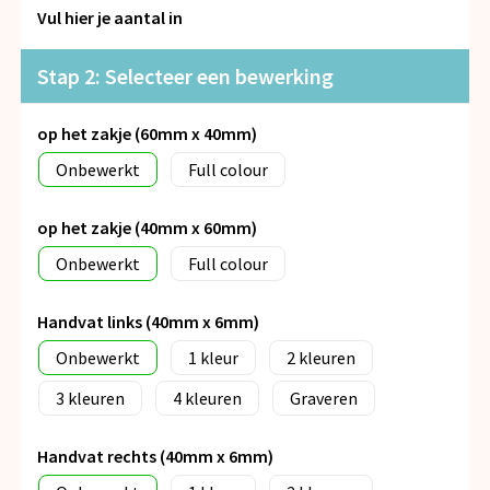
Snoepgoed
Vul hier je aantal in
Spellen voor binnen en buiten
Stap 2: Selecteer een bewerking
Veiligheid, Auto en Fiets
op het zakje (60mm x 40mm)
Onbewerkt
Full colour
Vrije tijd en Strand
Anti-stress
op het zakje (40mm x 60mm)
Onbewerkt
Full colour
Handvat links (40mm x 6mm)
Onbewerkt
1
2
3
4
Graveren
Handvat rechts (40mm x 6mm)