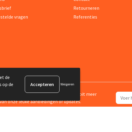
sbrief
Retourneren
estelde vragen
Referenties
et de
s op de
Weigeren
ijf je in voor onze nieuwsbrief en mis nooit meer
van onze leuke aanbiedingen of updates.