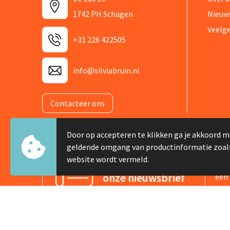
1742 PH Schagen
Nieuw
Veelg
+31 226 422505
info@silviabruin.nl
Contacteer ons
Door op accepteren te klikken ga je akkoord m
geldende omgang van productinformatie zoal
website wordt vermeld.
Meld je aan voor
Schr
onze nieuwsbrief
één 