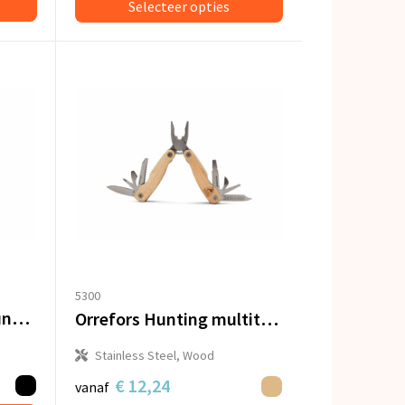
Selecteer opties
5300
Multitool bamboe 8 functies
Orrefors Hunting multitool
Stainless Steel, Wood
€ 12,24
vanaf