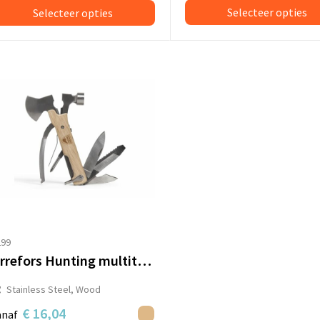
Selecteer opties
Selecteer opties
299
Orrefors Hunting multitool deluxe
Stainless Steel, Wood
€ 16,04
anaf