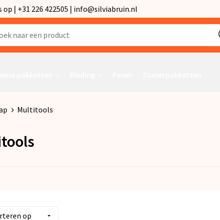
p | +31 226 422505 | info@silviabruin.nl
ema pakketten
Kleding
Pasen
Zomerpakketten
ap
Multitools
itools