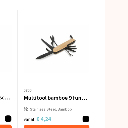
5855
Compact multigereedschap in R-ABS & metaal 7 functies
Multitool bamboe 9 functies
Stainless Steel, Bamboo
€ 4,24
vanaf