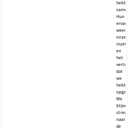
hebb
samen
Hun
ervar
weers
onze
inzet
en
het
vertr
dat
we
hebb
opgeb
We
blijve
strev
naar
de