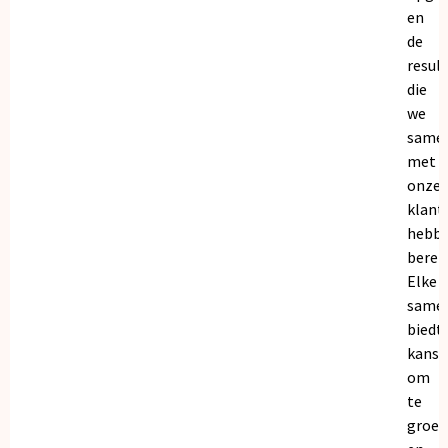
en
de
resul
die
we
same
met
onze
klant
hebb
bereik
Elke
same
biedt
kanse
om
te
groei