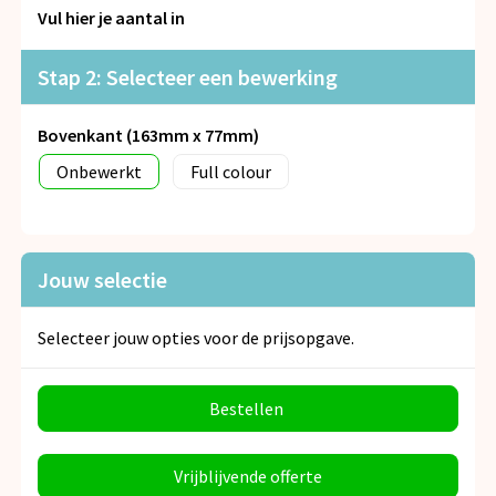
Snoepgoed
Vul hier je aantal in
Spellen voor binnen en buiten
Stap 2: Selecteer een bewerking
Veiligheid, Auto en Fiets
Bovenkant (163mm x 77mm)
Onbewerkt
Full colour
Vrije tijd en Strand
Anti-stress
Jouw selectie
Selecteer jouw opties voor de prijsopgave.
Bestellen
Vrijblijvende offerte