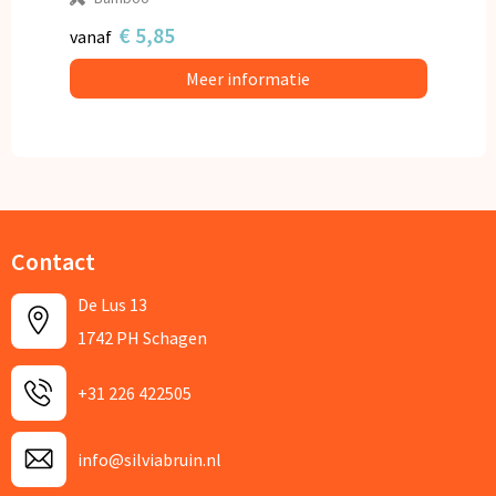
€ 5,85
vanaf
Meer informatie
Contact
De Lus 13
1742 PH Schagen
+31 226 422505
info@silviabruin.nl