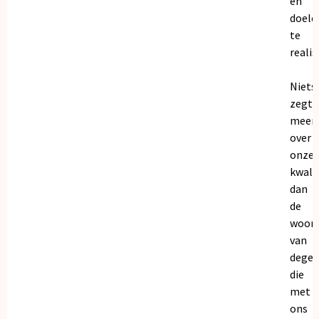
en
doele
te
realis
Niets
zegt
meer
over
onze
kwalit
dan
de
woor
van
dege
die
met
ons