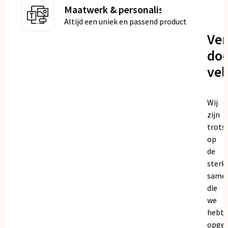
Maatwerk & personalisatie
Altijd een uniek en passend product
Ve
doo
vel
Wij
zijn
trots
op
de
sterk
same
die
we
hebb
opge