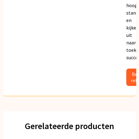
hoogs
stand
en
kijken
uit
naar
toeko
succe
Bek
ref
Gerelateerde producten