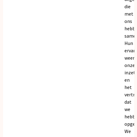
die
met
ons
hebb
samen
Hun
ervar
weers
onze
inzet
en
het
vertr
dat
we
hebb
opgeb
We