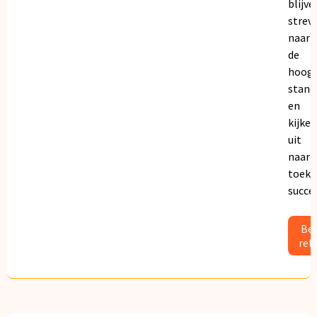
blijve
strev
naar
de
hoogs
stand
en
kijken
uit
naar
toeko
succe
Bek
ref