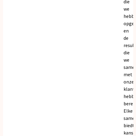
die
we
hebb
opge
en
de
resul
die
we
same
met
onze
klant
hebb
bereik
Elke
same
biedt
kanse