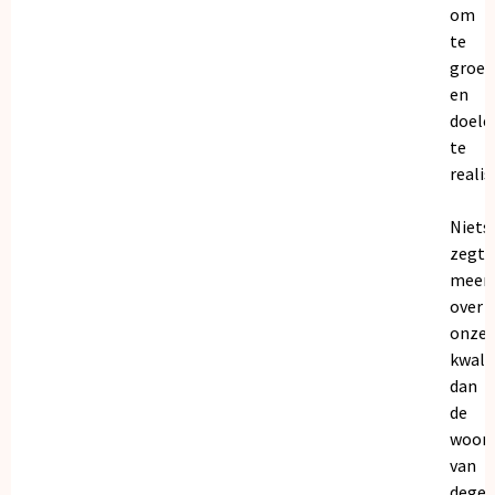
om
te
groei
en
doele
te
realis
Niets
zegt
meer
over
onze
kwalit
dan
de
woor
van
dege