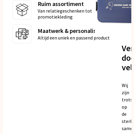
Ruim assortiment
Van relatiegeschenken tot
promotiekleding
Maatwerk & personalisatie
Altijd een uniek en passend product
Ve
doo
vel
Wij
zijn
trots
op
de
sterk
same