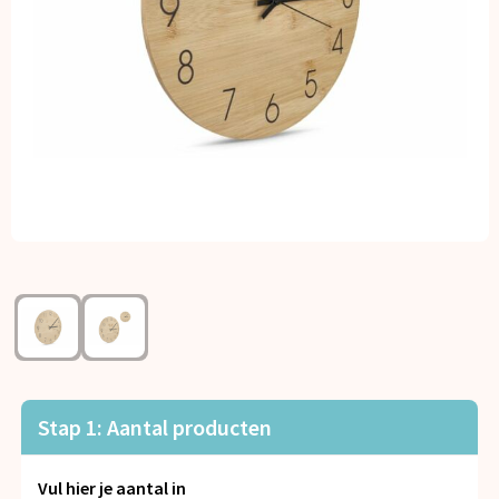
Kerst
Kinderen, Peuters en Baby's
Klokken, horloges en weerstations
Lampen en Gereedschap
Paraplu's
Persoonlijke verzorging
Reisbenodigdheden
Schrijfwaren
Stap 1: Aantal producten
Sleutelhangers en Lanyards
Vul hier je aantal in