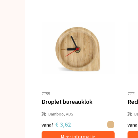
7755
7771
Droplet bureauklok
Rec
Bamboo, ABS
B
€ 3,62
vanaf
vana
Meer informatie