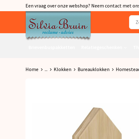
Een vraag over onze webshop? Neem contact met ons o
Brievenbuspakketten
Relatiegeschenken
Th
Home
...
Klokken
Bureauklokken
Homestead