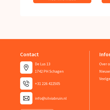
Contact
Info
De Lus 13
Over 
1742 PH Schagen
Nieuw
Veelg
+31 226 422505
info@silviabruin.nl