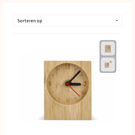
Kerst
Kinderen, Peuters en Baby's
Klokken, horloges en weerstations
Lampen en Gereedschap
Paraplu's
Persoonlijke verzorging
Reisbenodigdheden
Schrijfwaren
Sleutelhangers en Lanyards