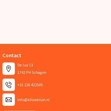
Contact
De Lus 13
1742 PH Schagen
+31 226 422505
info@silviabruin.nl