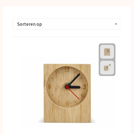
Kerst
Kinderen, Peuters en Baby's
Klokken, horloges en weerstations
Lampen en Gereedschap
Paraplu's
Persoonlijke verzorging
Reisbenodigdheden
Schrijfwaren
Sleutelhangers en Lanyards