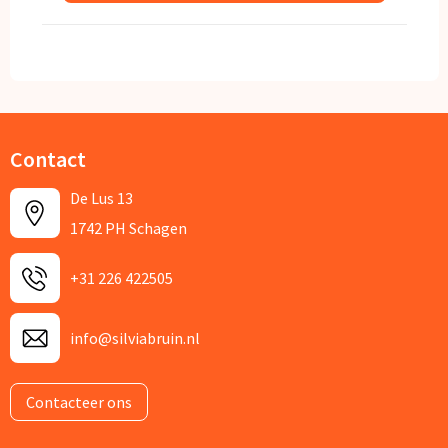
Contact
De Lus 13
1742 PH Schagen
+31 226 422505
info@silviabruin.nl
Contacteer ons