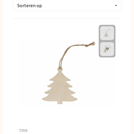
Kerst
Kinderen, Peuters en Baby's
Klokken, horloges en weerstations
Lampen en Gereedschap
Paraplu's
Persoonlijke verzorging
Reisbenodigdheden
Schrijfwaren
Sleutelhangers en Lanyards
7359