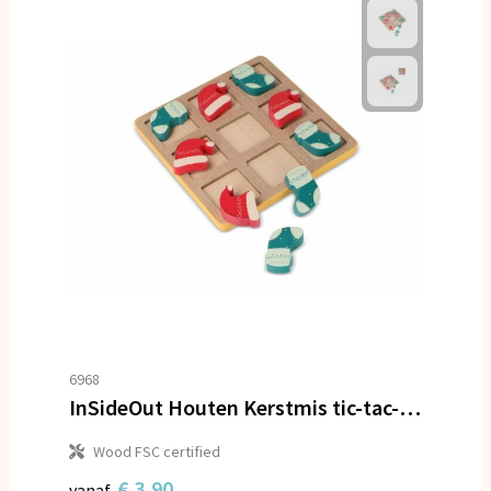
6968
InSideOut Houten Kerstmis tic-tac-toe
Wood FSC certified
€ 3,90
vanaf