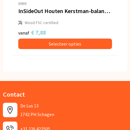
6969
InSideOut Houten Kerstman-balanceerspel
Wood FSC certified
€ 7,88
vanaf
Selecteer opties
Contact
De Lus 13
1742 PH Schagen
+31 226 422505