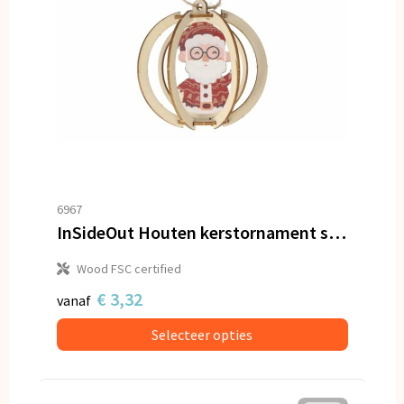
6967
InSideOut Houten kerstornament set van 3
Wood FSC certified
€ 3,32
vanaf
Selecteer opties