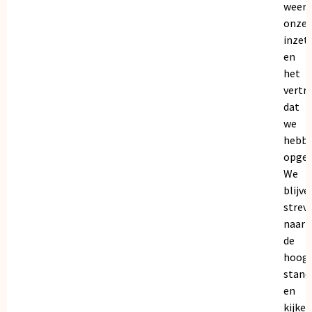
weers
onze
inzet
en
het
vertr
dat
we
hebb
opgeb
We
blijve
strev
naar
de
hoogs
stand
en
kijken