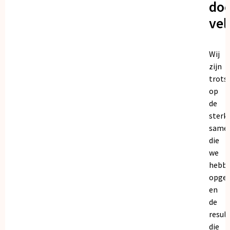
doo
vel
Wij
zijn
trots
op
de
sterk
same
die
we
hebb
opge
en
de
resul
die