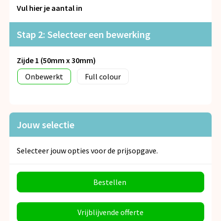
Snoepgoed
Vul hier je aantal in
Spellen voor binnen en buiten
Stap 2: Selecteer een bewerking
Veiligheid, Auto en Fiets
Zijde 1 (50mm x 30mm)
Onbewerkt
Full colour
Vrije tijd en Strand
Anti-stress
Jouw selectie
Selecteer jouw opties voor de prijsopgave.
Bestellen
Vrijblijvende offerte