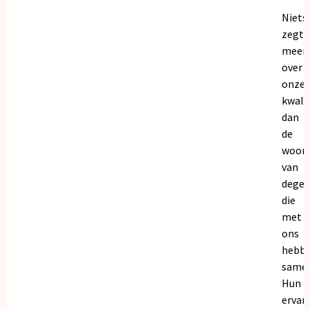
Niets
zegt
meer
over
onze
kwalit
dan
de
woor
van
dege
die
met
ons
hebb
samen
Hun
ervar