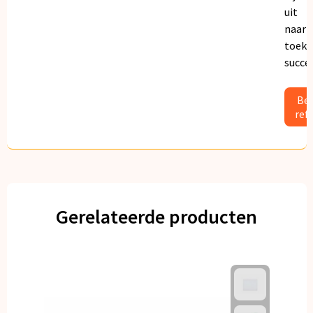
uit
naar
toeko
succe
Bek
ref
Gerelateerde producten