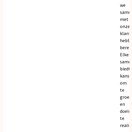
we
same
met
onze
klant
hebb
bereik
Elke
same
biedt
kanse
om
te
groei
en
doele
te
realis