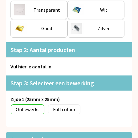
Snoepgoed
Transparant
Wit
Spellen voor binnen en buiten
Goud
Zilver
Veiligheid, Auto en Fiets
Vrije tijd en Strand
Stap 2: Aantal producten
Anti-stress
Vul hier je aantal in
Stap 3: Selecteer een bewerking
Zijde 1 (25mm x 25mm)
Onbewerkt
Full colour