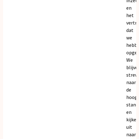
inzet
en
het
vertr
dat
we
hebb
opgeb
We
blijve
strev
naar
de
hoogs
stand
en
kijken
uit
naar