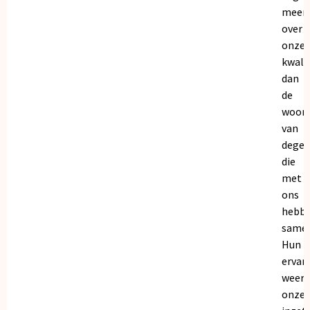
meer
over
onze
kwalit
dan
de
woor
van
dege
die
met
ons
hebb
samen
Hun
ervar
weers
onze