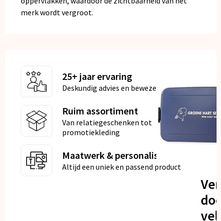
oppervlakken, waardoor de zichtbaarheid van het
merk wordt vergroot.
25+ jaar ervaring
Deskundig advies en bewezen kwaliteit
Ruim assortiment
Van relatiegeschenken tot
promotiekleding
Maatwerk & personalisatie
Altijd een uniek en passend product
Ve
doo
vel