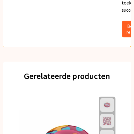
toeko
succe
Bek
ref
Gerelateerde producten