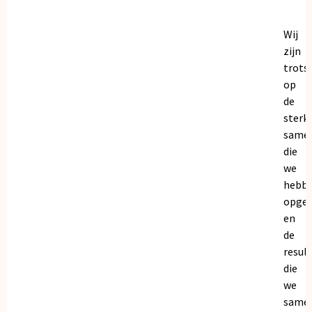
Wij
zijn
trots
op
de
sterk
same
die
we
hebb
opge
en
de
resul
die
we
same