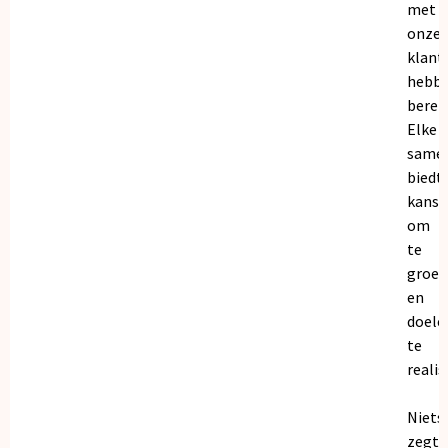
met
onze
klant
hebb
bereik
Elke
same
biedt
kanse
om
te
groei
en
doele
te
realis
Niets
zegt