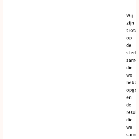
Wij
zijn
trots
op
de
sterk
same
die
we
hebb
opge
en
de
resul
die
we
same