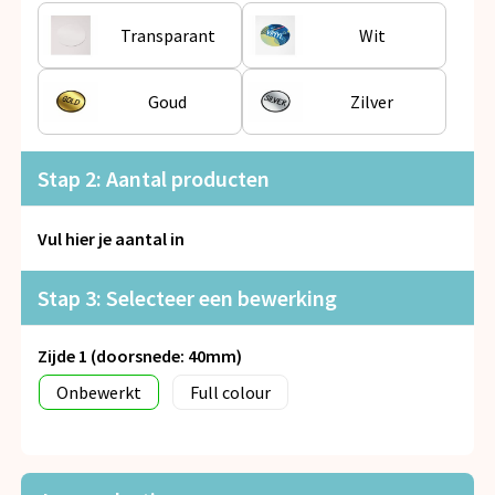
Snoepgoed
Transparant
Wit
Spellen voor binnen en buiten
Goud
Zilver
Veiligheid, Auto en Fiets
Vrije tijd en Strand
Stap 2: Aantal producten
Anti-stress
Vul hier je aantal in
Stap 3: Selecteer een bewerking
Zijde 1 (doorsnede: 40mm)
Onbewerkt
Full colour