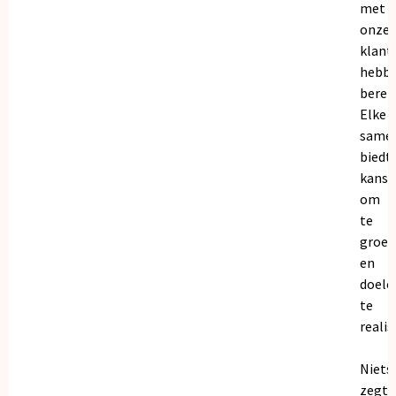
met
onze
klant
hebb
bereik
Elke
same
biedt
kanse
om
te
groei
en
doele
te
realis
Niets
zegt