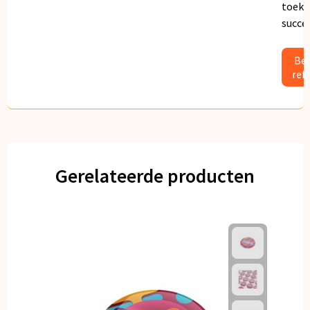
toeko
succe
Bek
ref
Gerelateerde producten