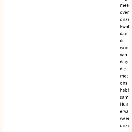
meer
over
onze
kwalit
dan
de
woor
van
dege
die
met
ons
hebb
samen
Hun
ervar
weers
onze