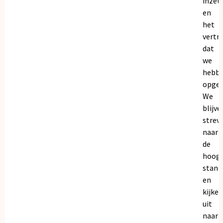
inzet
en
het
vertr
dat
we
hebb
opgeb
We
blijve
strev
naar
de
hoogs
stand
en
kijken
uit
naar