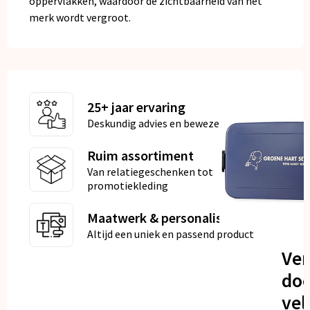
oppervlakken, waardoor de zichtbaarheid van het
merk wordt vergroot.
25+ jaar ervaring
Deskundig advies en bewezen kwaliteit
Ruim assortiment
Van relatiegeschenken tot
promotiekleding
Maatwerk & personalisatie
Altijd een uniek en passend product
Ve
doo
vel