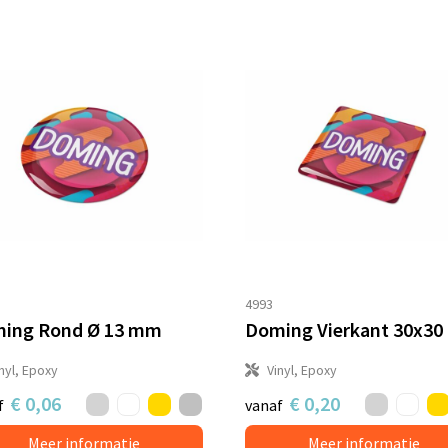
4993
ing Rond Ø 13 mm
Doming Vierkant 30x3
nyl, Epoxy
Vinyl, Epoxy
€ 0,06
€ 0,20
f
vanaf
Meer informatie
Meer informatie