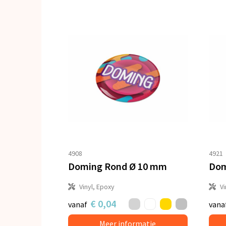
4908
4921
Doming Rond Ø 10 mm
Dom
Vinyl, Epoxy
Vi
€ 0,04
vanaf
vana
Meer informatie