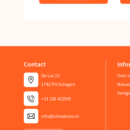
Contact
Info
De Lus 13
Over 
1742 PH Schagen
Nieuw
Veelg
+31 226 422505
info@silviabruin.nl