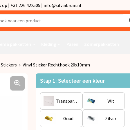
p | +31 226 422505 | info@silviabruin.nl
ema pakketten
Kleding
Pasen
Zomerpakketten
Stickers
Vinyl Sticker Rechthoek 20x10mm
Stap 1: Selecteer een kleur
Transparant
Wit
Goud
Zilver