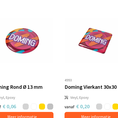
4993
ing Rond Ø 13 mm
Doming Vierkant 30x3
nyl, Epoxy
Vinyl, Epoxy
€ 0,06
€ 0,20
f
vanaf
Meer informatie
Meer informatie