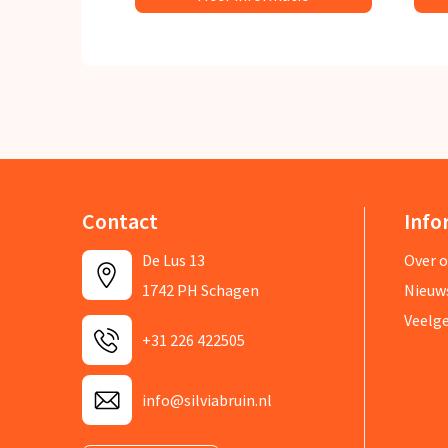
Contact
Info
De Lus 13
Over 
1742 PH Schagen
Nieuw
Veelg
+31 226 422505
info@silviabruin.nl