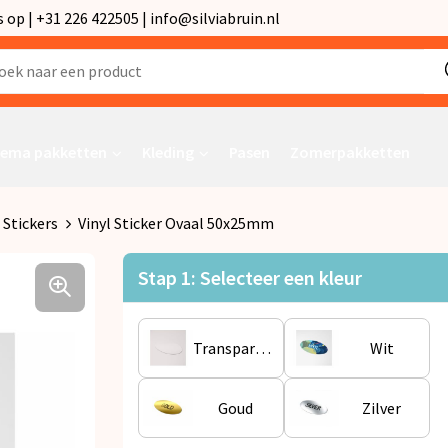
p | +31 226 422505 | info@silviabruin.nl
ema pakketten
Kleding
Pasen
Zomerpakketten
Stickers
Vinyl Sticker Ovaal 50x25mm
Stap 1: Selecteer een kleur
Transparant
Wit
Goud
Zilver