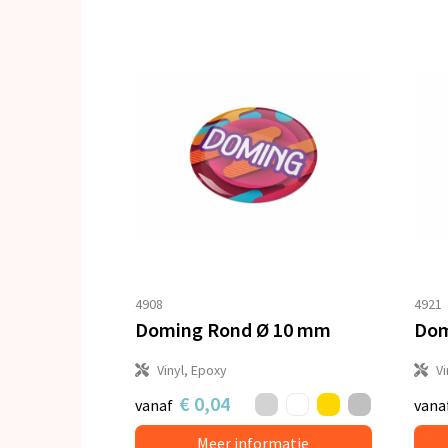
4908
4921
Doming Rond Ø 10 mm
Dom
Vinyl, Epoxy
Vi
€ 0,04
vanaf
vana
Meer informatie