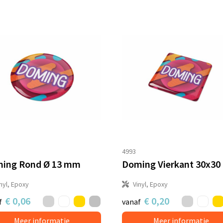
4993
ing Rond Ø 13 mm
Doming Vierkant 30x3
nyl, Epoxy
Vinyl, Epoxy
€ 0,06
€ 0,20
f
vanaf
Meer informatie
Meer informatie