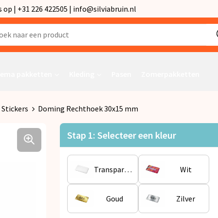
p | +31 226 422505 | info@silviabruin.nl
ema pakketten
Kleding
Pasen
Zomerpakketten
Stickers
Doming Rechthoek 30x15 mm
Stap 1: Selecteer een kleur
Transparant
Wit
Goud
Zilver