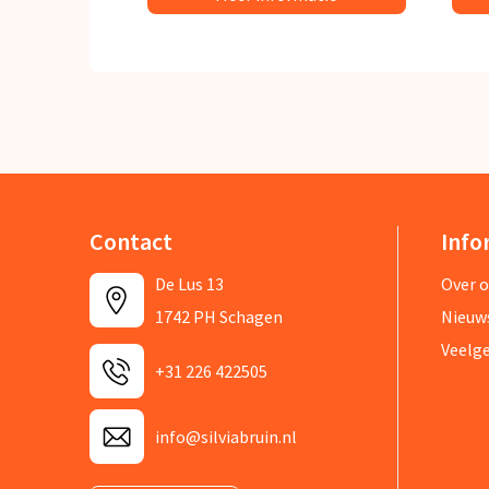
Contact
Info
De Lus 13
Over 
1742 PH Schagen
Nieuw
Veelg
+31 226 422505
info@silviabruin.nl