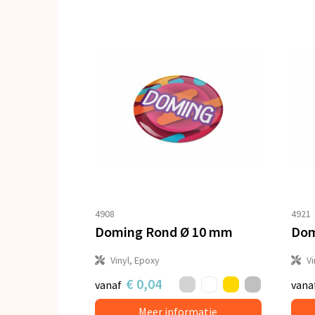
4908
4921
Doming Rond Ø 10 mm
Dom
Vinyl, Epoxy
Vi
€ 0,04
vanaf
vana
Meer informatie