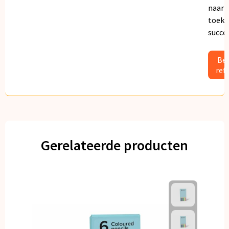
naar
toeko
succe
Bek
ref
Gerelateerde producten