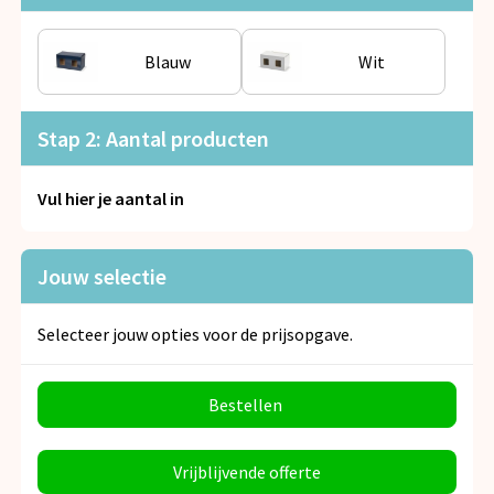
Snoepgoed
Blauw
Wit
Spellen voor binnen en buiten
Veiligheid, Auto en Fiets
Stap 2: Aantal producten
Vrije tijd en Strand
Vul hier je aantal in
Anti-stress
Jouw selectie
Selecteer jouw opties voor de prijsopgave.
Bestellen
Vrijblijvende offerte