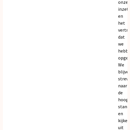
onze
inzet
en
het
vertr
dat
we
hebb
opgeb
We
blijve
strev
naar
de
hoogs
stand
en
kijken
uit