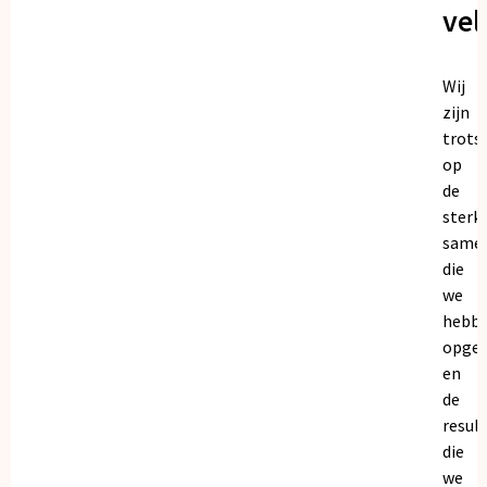
vel
Wij
zijn
trots
op
de
sterk
same
die
we
hebb
opge
en
de
resul
die
we