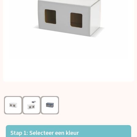
Kerst
Kinderen, Peuters en Baby's
Klokken, horloges en weerstations
Lampen en Gereedschap
Paraplu's
Persoonlijke verzorging
Reisbenodigdheden
Schrijfwaren
Sleutelhangers en Lanyards
Stap 1: Selecteer een kleur