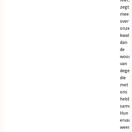
zegt
meer
over
onze
kwalit
dan
de
woor
van
dege
die
met
ons
hebb
samen
Hun
ervar
weers