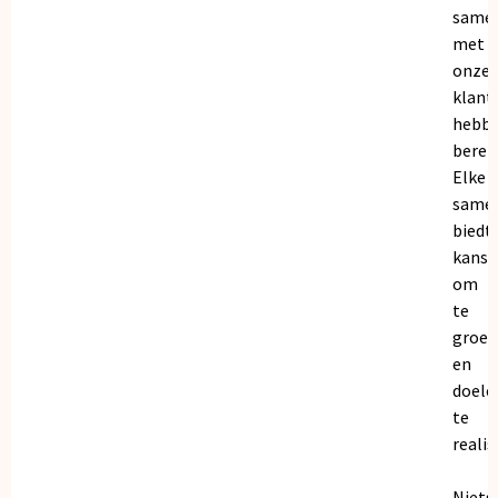
same
met
onze
klant
hebb
bereik
Elke
same
biedt
kanse
om
te
groei
en
doele
te
realis
Niets