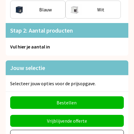
Snoepgoed
Blauw
Wit
Spellen voor binnen en buiten
Stap 2: Aantal producten
Veiligheid, Auto en Fiets
Vul hier je aantal in
Vrije tijd en Strand
Anti-stress
Jouw selectie
Selecteer jouw opties voor de prijsopgave.
Bestellen
Vrijblijvende offerte