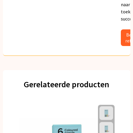
naar
toeko
succe
Bek
ref
Gerelateerde producten