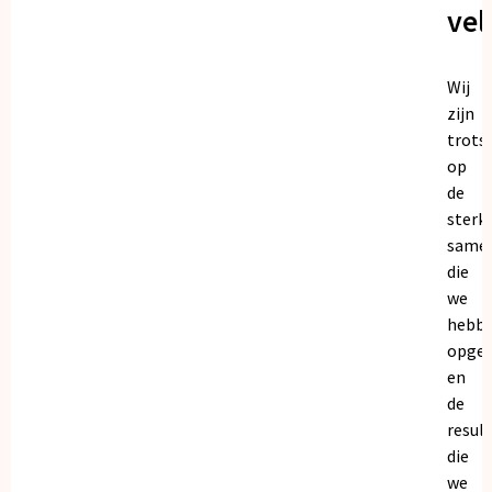
vel
Wij
zijn
trots
op
de
sterk
same
die
we
hebb
opge
en
de
resul
die
we