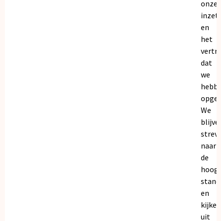
onze
inzet
en
het
vertr
dat
we
hebb
opgeb
We
blijve
strev
naar
de
hoogs
stand
en
kijken
uit