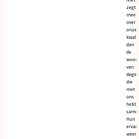
zegt
meer
over
onze
kwalit
dan
de
woor
van
dege
die
met
ons
hebb
samen
Hun
ervar
weers