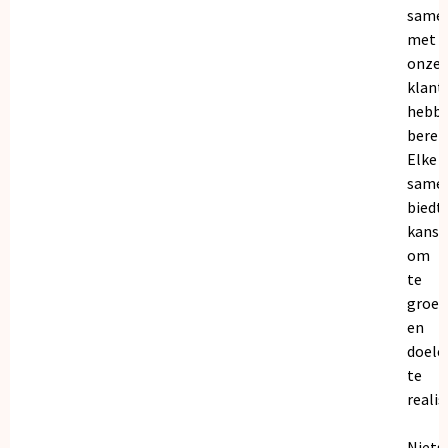
same
met
onze
klant
hebb
bereik
Elke
same
biedt
kanse
om
te
groei
en
doele
te
realis
Niets