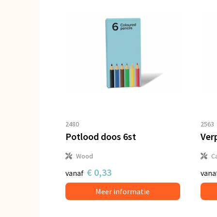
2480
2563
Potlood doos 6st
Wood
C
€ 0,33
vanaf
vana
Meer informatie