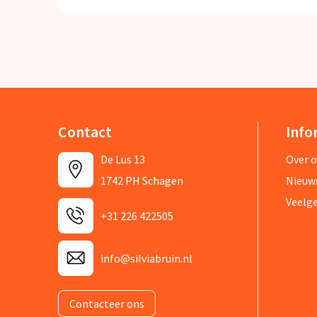
Contact
Info
De Lus 13
Over 
1742 PH Schagen
Nieuw
Veelg
+31 226 422505
info@silviabruin.nl
Contacteer ons