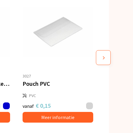
3027
Verpakking voor 2 mokken met venster
Pouch PVC
PVC
€ 0,15
vanaf
Meer informatie