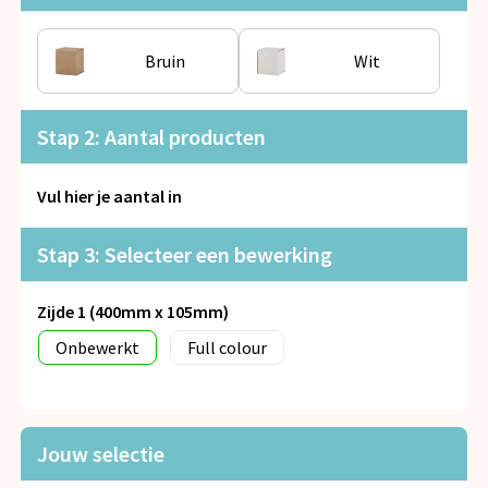
Snoepgoed
Bruin
Wit
Spellen voor binnen en buiten
Veiligheid, Auto en Fiets
Stap 2: Aantal producten
Vrije tijd en Strand
Vul hier je aantal in
Anti-stress
Stap 3: Selecteer een bewerking
Zijde 1 (400mm x 105mm)
Onbewerkt
Full colour
Jouw selectie