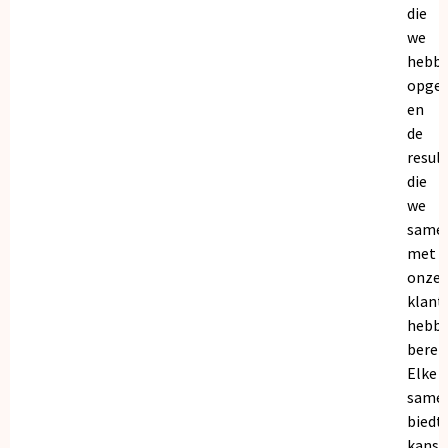
die
we
hebb
opge
en
de
resul
die
we
same
met
onze
klant
hebb
bereik
Elke
same
biedt
kanse