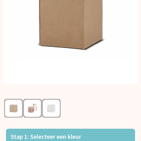
Kerst
Kinderen, Peuters en Baby's
Klokken, horloges en weerstations
Lampen en Gereedschap
Paraplu's
Persoonlijke verzorging
Reisbenodigdheden
Schrijfwaren
Sleutelhangers en Lanyards
Stap 1: Selecteer een kleur