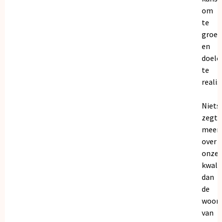
om
te
groei
en
doele
te
realis
Niets
zegt
meer
over
onze
kwalit
dan
de
woor
van