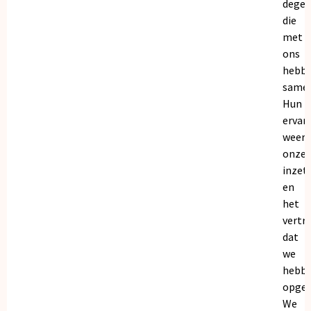
dege
die
met
ons
hebb
samen
Hun
ervar
weers
onze
inzet
en
het
vertr
dat
we
hebb
opgeb
We