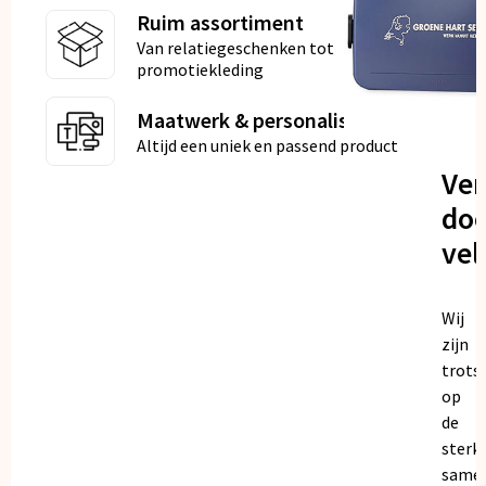
Ruim assortiment
Van relatiegeschenken tot
promotiekleding
Maatwerk & personalisatie
Altijd een uniek en passend product
Ve
doo
vel
Wij
zijn
trots
op
de
sterk
same