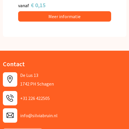
€ 0,15
vanaf
Meer informatie
Contact
De Lus 13
1742 PH Schagen
+31 226 422505
info@silviabruin.nl