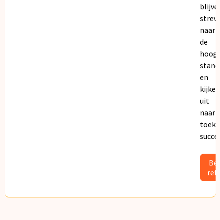
blijve
strev
naar
de
hoogs
stand
en
kijken
uit
naar
toeko
succe
Bek
ref