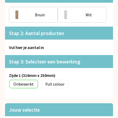
Snoepgoed
Bruin
Wit
Spellen voor binnen en buiten
Veiligheid, Auto en Fiets
Stap 2: Aantal producten
Vrije tijd en Strand
Vul hier je aantal in
Anti-stress
Stap 3: Selecteer een bewerking
Zijde 1 (316mm x 250mm)
Onbewerkt
Full colour
Jouw selectie