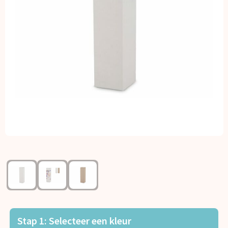
Kerst
Kinderen, Peuters en Baby's
Klokken, horloges en weerstations
Lampen en Gereedschap
Paraplu's
Persoonlijke verzorging
Reisbenodigdheden
Schrijfwaren
Sleutelhangers en Lanyards
Stap 1: Selecteer een kleur