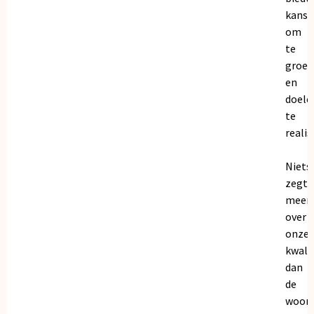
kanse
om
te
groei
en
doele
te
realis
Niets
zegt
meer
over
onze
kwalit
dan
de
woor