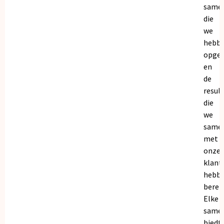
same
die
we
hebb
opge
en
de
resul
die
we
same
met
onze
klant
hebb
bereik
Elke
same
biedt