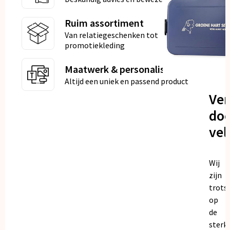
Ruim assortiment
Van relatiegeschenken tot
promotiekleding
Maatwerk & personalisatie
Altijd een uniek en passend product
Ve
doo
vel
Wij
zijn
trots
op
de
sterk