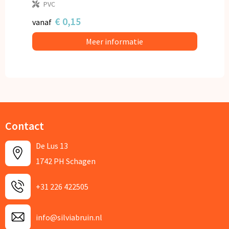
PVC
€ 0,15
vanaf
Meer informatie
Contact
De Lus 13
1742 PH Schagen
+31 226 422505
info@silviabruin.nl