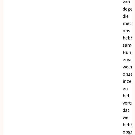
van
dege
die
met
ons
hebb
samen
Hun
ervar
weers
onze
inzet
en
het
vertr
dat
we
hebb
opgeb