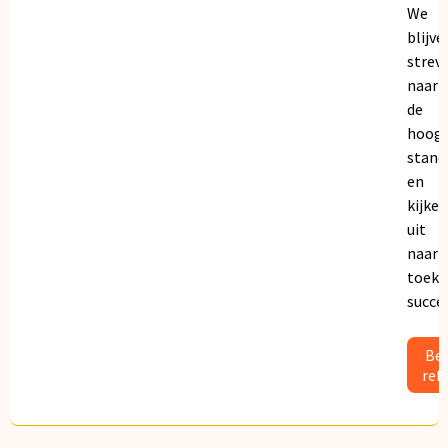
We
blijve
strev
naar
de
hoogs
stand
en
kijken
uit
naar
toeko
succe
Bek
ref