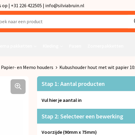
p | +31 226 422505 | info@silviabruin.nl
ema pakketten
Kleding
Pasen
Zomerpakketten
Papier- en Memo houders
Kubushouder hout met wit papier 1
Stap 1: Aantal producten
Vul hier je aantal in
Stap 2: Selecteer een bewerking
Voorzijde (90mm x 75mm)