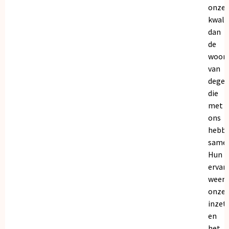
onze
kwalit
dan
de
woor
van
dege
die
met
ons
hebb
samen
Hun
ervar
weers
onze
inzet
en
het