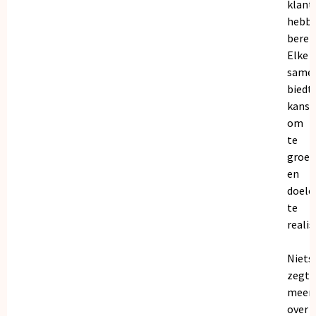
klant
hebb
bereik
Elke
same
biedt
kanse
om
te
groei
en
doele
te
realis
Niets
zegt
meer
over