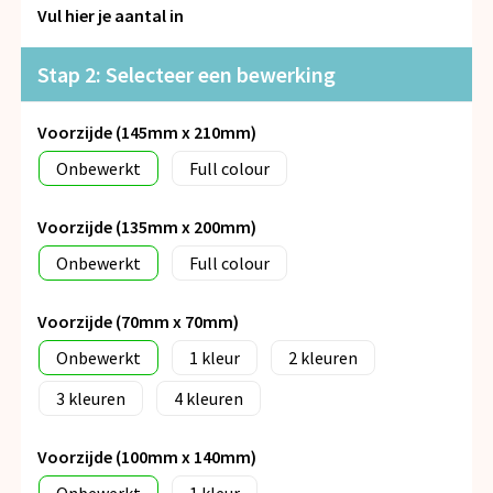
Snoepgoed
Vul hier je aantal in
Spellen voor binnen en buiten
Stap 2: Selecteer een bewerking
Veiligheid, Auto en Fiets
Voorzijde (145mm x 210mm)
Onbewerkt
Full colour
Vrije tijd en Strand
Voorzijde (135mm x 200mm)
Anti-stress
Onbewerkt
Full colour
Voorzijde (70mm x 70mm)
Onbewerkt
1
2
3
4
Voorzijde (100mm x 140mm)