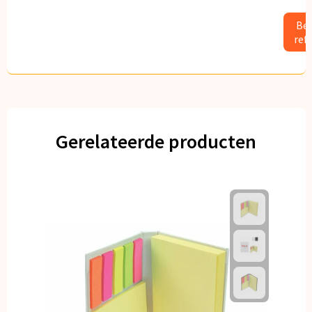
Bek
ref
Gerelateerde producten