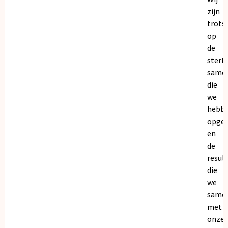
zijn
trots
op
de
sterk
same
die
we
hebb
opge
en
de
resul
die
we
same
met
onze