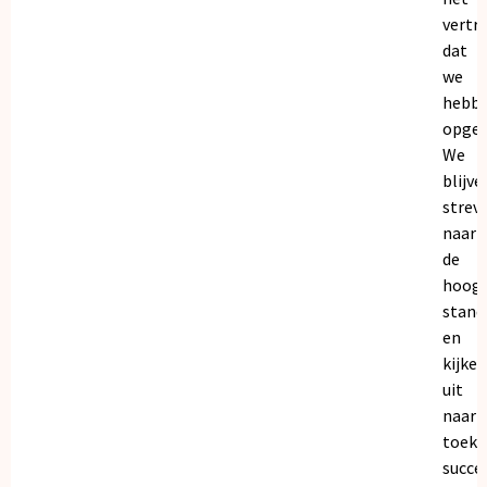
vertr
dat
we
hebb
opgeb
We
blijve
strev
naar
de
hoogs
stand
en
kijken
uit
naar
toeko
succe