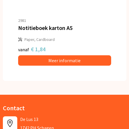
2981
Notitieboek karton A5
Paper, Cardboard
€ 1,84
vanaf
Meer informatie
Contact
De Lus 13
1742 PH Schagen