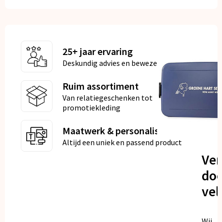
25+ jaar ervaring
Deskundig advies en bewezen kwaliteit
Ruim assortiment
Van relatiegeschenken tot
promotiekleding
Maatwerk & personalisatie
Altijd een uniek en passend product
Ve
doo
vel
Wij