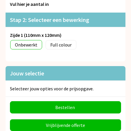
Snoepgoed
Vul hier je aantal in
Spellen voor binnen en buiten
Stap 2: Selecteer een bewerking
Veiligheid, Auto en Fiets
Zijde 1 (110mm x 120mm)
Onbewerkt
Full colour
Vrije tijd en Strand
Anti-stress
Jouw selectie
Selecteer jouw opties voor de prijsopgave.
Bestellen
Vrijblijvende offerte