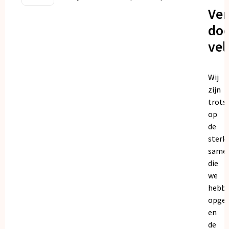
Ve
doo
vel
Wij
zijn
trots
op
de
sterk
same
die
we
hebb
opge
en
de