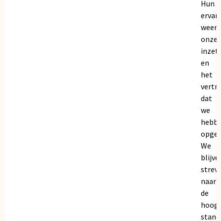
Hun
ervar
weers
onze
inzet
en
het
vertr
dat
we
hebb
opgeb
We
blijve
strev
naar
de
hoogs
stand