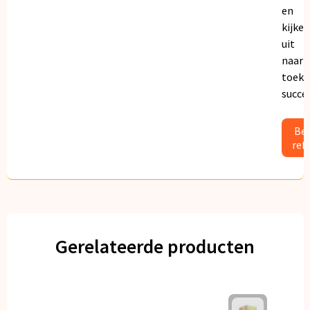
en
kijken
uit
naar
toeko
succe
Bek
ref
Gerelateerde producten