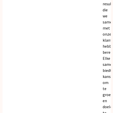
resul
die
we
same
met
onze
klant
hebb
bereik
Elke
same
biedt
kanse
om
te
groei
en
doele
te