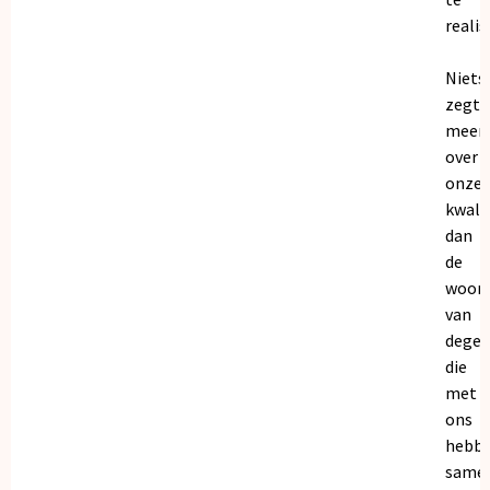
realis
Niets
zegt
meer
over
onze
kwalit
dan
de
woor
van
dege
die
met
ons
hebb
samen