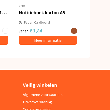
2981
Notitieboek hard cover 100 vellen customized
Notitieboek karton A5
Paper, Cardboard
€ 1,84
vanaf
Meer informatie
Veilig winkelen
Algemene voorwaarden
Privacyverklaring
Cookieverklaring