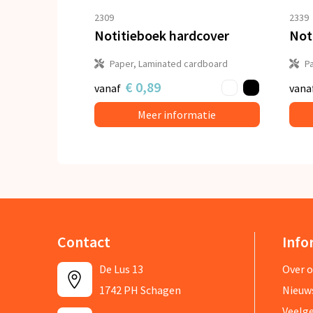
2309
2339
Notitieboek hardcover
Noti
Paper, Laminated cardboard
P
€ 0,89
vanaf
vana
Meer informatie
Contact
Info
De Lus 13
Over 
1742 PH Schagen
Nieuw
Veelg