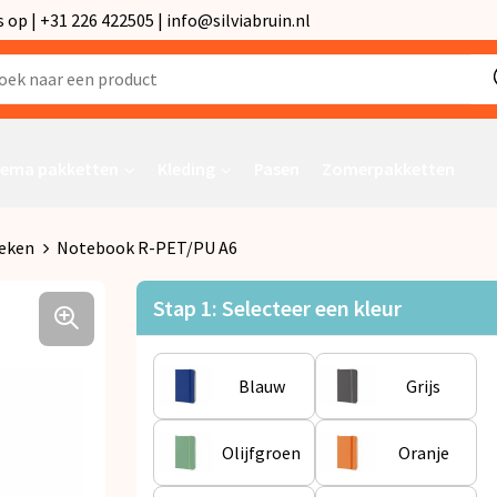
p | +31 226 422505 | info@silviabruin.nl
ema pakketten
Kleding
Pasen
Zomerpakketten
eken
Notebook R-PET/PU A6
Stap 1: Selecteer een kleur
Blauw
Grijs
Olijfgroen
Oranje