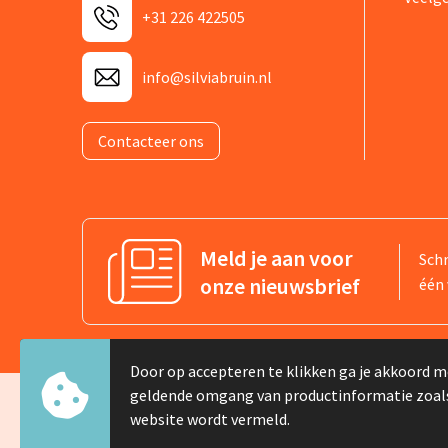
+31 226 422505
info@silviabruin.nl
Contacteer ons
Meld je aan voor
Schr
onze nieuwsbrief
één 
Door op accepteren te klikken ga je akkoord m
geldende omgang van productinformatie zoal
website wordt vermeld.
© Copyright Silvia Bruin reclame-advies 2025