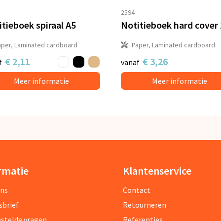
2594
tieboek spiraal A5
aper, Laminated cardboard
Paper, Laminated cardboard
€ 2,11
€ 3,26
f
vanaf
Meer informatie
Meer informatie
rmatie
Klantenservice
ons
Contact
sbrief
Retourneren
estelde vragen
Referenties