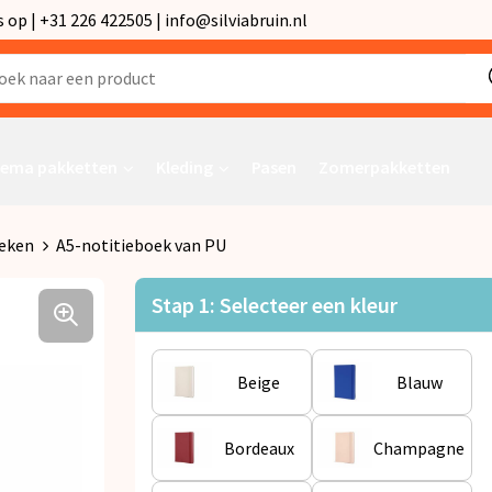
p | +31 226 422505 | info@silviabruin.nl
ema pakketten
Kleding
Pasen
Zomerpakketten
eken
A5-notitieboek van PU
Stap 1: Selecteer een kleur
Beige
Blauw
Bordeaux
Champagne