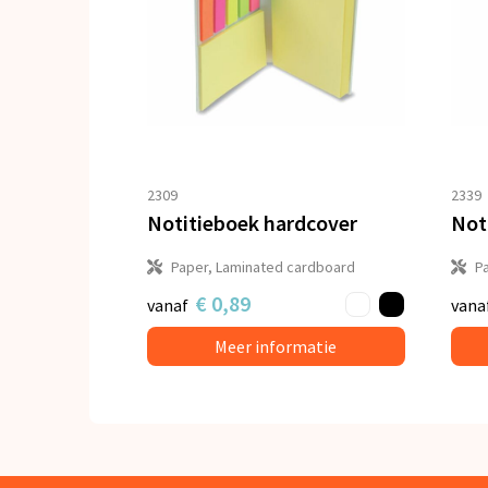
2309
2339
Notitieboek hardcover
Noti
Paper, Laminated cardboard
P
€ 0,89
vanaf
vana
Meer informatie