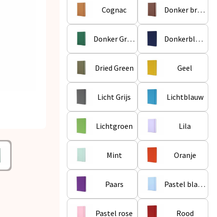
Cognac
Donker bruin
Donker Groen
Donkerblauw
Dried Green
Geel
Licht Grijs
Lichtblauw
Lichtgroen
Lila
Mint
Oranje
Paars
Pastel blauw
Pastel rose
Rood