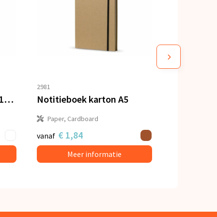
2981
Notitieboek hard cover 100 vellen customized
Notitieboek karton A5
Paper, Cardboard
€ 1,84
vanaf
Meer informatie