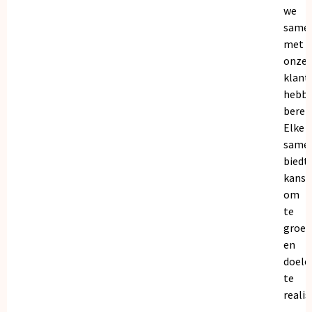
we
same
met
onze
klant
hebb
bereik
Elke
same
biedt
kanse
om
te
groei
en
doele
te
realis