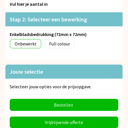
Snoepgoed
Vul hier je aantal in
Spellen voor binnen en buiten
Stap 2: Selecteer een bewerking
Veiligheid, Auto en Fiets
Enkelbladsbedrukking (72mm x 72mm)
Onbewerkt
Full colour
Vrije tijd en Strand
Anti-stress
Jouw selectie
Selecteer jouw opties voor de prijsopgave.
Bestellen
Vrijblijvende offerte