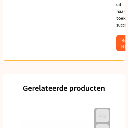
uit
naar
toeko
succe
Bek
ref
Gerelateerde producten