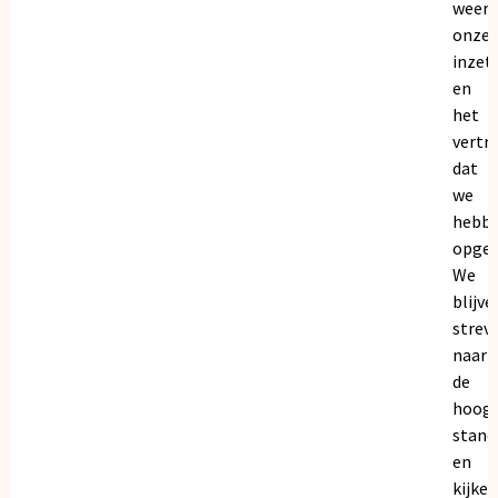
weers
onze
inzet
en
het
vertr
dat
we
hebb
opgeb
We
blijve
strev
naar
de
hoogs
stand
en
kijken