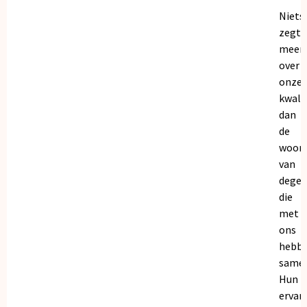
Niets
zegt
meer
over
onze
kwalit
dan
de
woor
van
dege
die
met
ons
hebb
samen
Hun
ervar