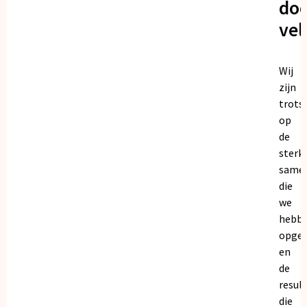
doo
vel
Wij
zijn
trots
op
de
sterk
same
die
we
hebb
opge
en
de
resul
die