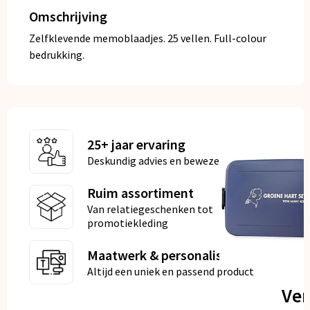
Omschrijving
Zelfklevende memoblaadjes. 25 vellen. Full-colour
bedrukking.
25+ jaar ervaring
Deskundig advies en bewezen kwaliteit
Ruim assortiment
Van relatiegeschenken tot
promotiekleding
Maatwerk & personalisatie
Altijd een uniek en passend product
Ve