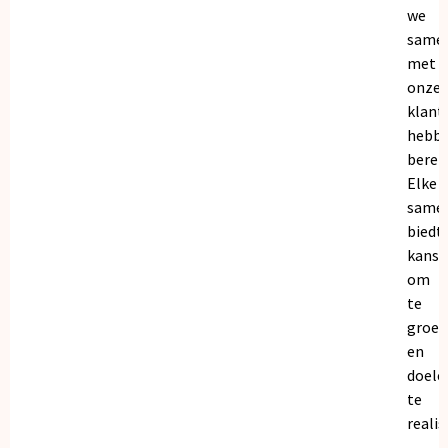
we
same
met
onze
klant
hebb
bereik
Elke
same
biedt
kanse
om
te
groei
en
doele
te
realis