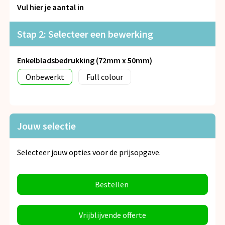
Snoepgoed
Vul hier je aantal in
Spellen voor binnen en buiten
Stap 2: Selecteer een bewerking
Veiligheid, Auto en Fiets
Enkelbladsbedrukking (72mm x 50mm)
Onbewerkt
Full colour
Vrije tijd en Strand
Anti-stress
Jouw selectie
Selecteer jouw opties voor de prijsopgave.
Bestellen
Vrijblijvende offerte