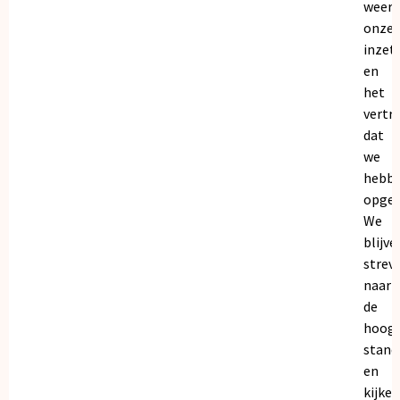
weers
onze
inzet
en
het
vertr
dat
we
hebb
opgeb
We
blijve
strev
naar
de
hoogs
stand
en
kijken