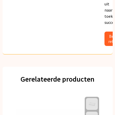
uit
naar
toeko
succe
Bek
ref
Gerelateerde producten