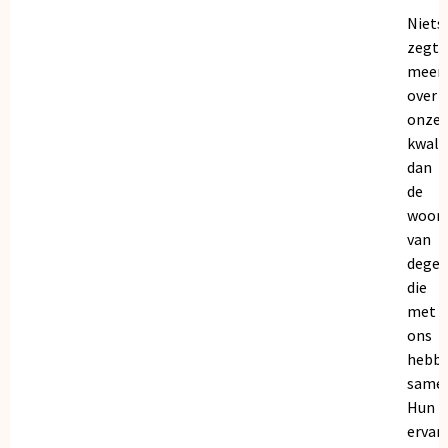
Niets
zegt
meer
over
onze
kwalit
dan
de
woor
van
dege
die
met
ons
hebb
samen
Hun
ervar