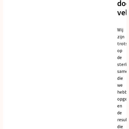
doo
vel
Wij
zijn
trots
op
de
sterk
same
die
we
hebb
opge
en
de
resul
die