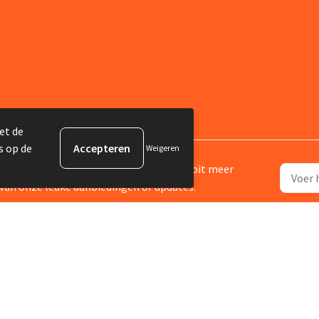
et de
s op de
Weigeren
ijf je in voor onze nieuwsbrief en mis nooit meer
van onze leuke aanbiedingen of updates.