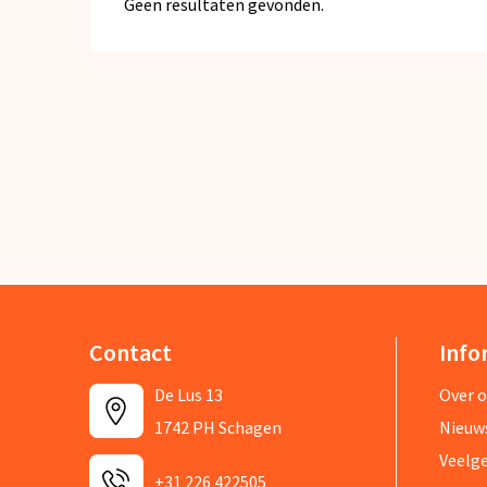
Geen resultaten gevonden.
Contact
Info
De Lus 13
Over 
1742 PH Schagen
Nieuw
Veelg
+31 226 422505