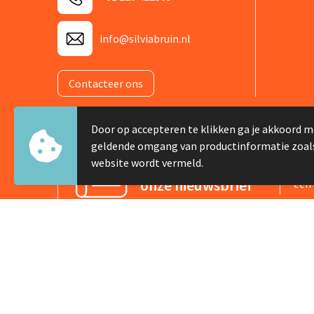
info@silviabruin.nl
Contacteer ons
Door op accepteren te klikken ga je akkoord m
geldende omgang van productinformatie zoal
Meld je aan voor
website wordt vermeld.
Schr
onze nieuwsbrief
één 
© Copyright Silvia Bruin reclame-advies 2025