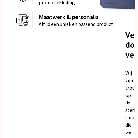
promotiekleding
Maatwerk & personalisatie
Altijd een uniek en passend product
Ve
doo
vel
Wij
zijn
trots
op
de
sterk
same
die
we