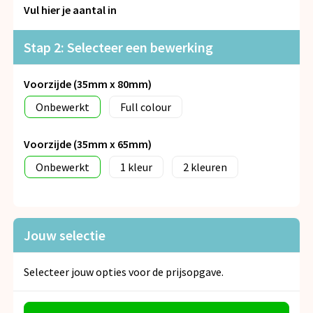
Snoepgoed
Vul hier je aantal in
Spellen voor binnen en buiten
Stap 2: Selecteer een bewerking
Veiligheid, Auto en Fiets
Voorzijde (35mm x 80mm)
Onbewerkt
Full colour
Vrije tijd en Strand
Voorzijde (35mm x 65mm)
Anti-stress
Onbewerkt
1
2
Jouw selectie
Selecteer jouw opties voor de prijsopgave.