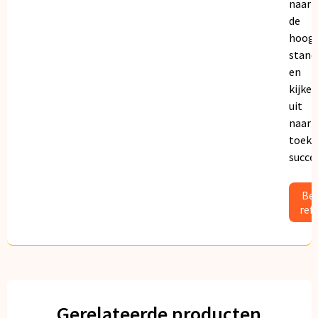
naar
de
hoogs
stand
en
kijken
uit
naar
toeko
succe
Bek
ref
Gerelateerde producten