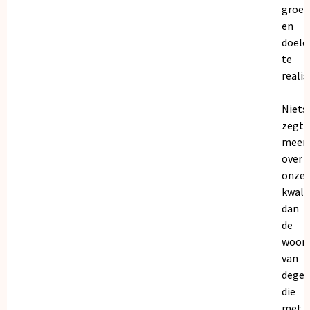
groei
en
doele
te
realis
Niets
zegt
meer
over
onze
kwalit
dan
de
woor
van
dege
die
met