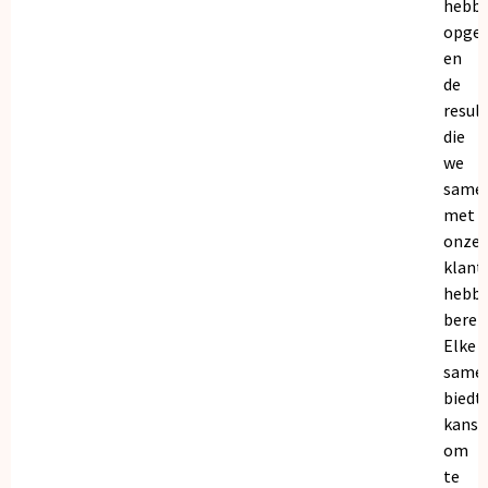
hebb
opge
en
de
resul
die
we
same
met
onze
klant
hebb
bereik
Elke
same
biedt
kanse
om
te