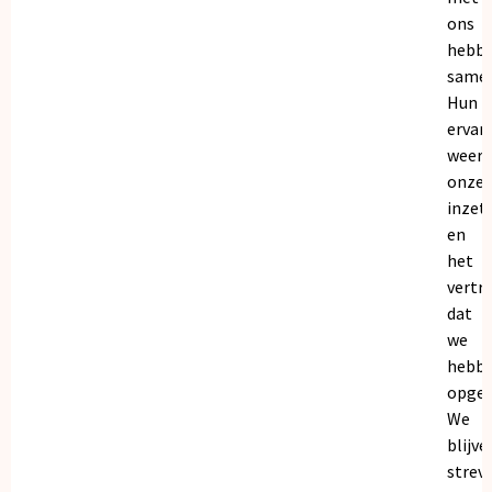
ons
hebb
samen
Hun
ervar
weers
onze
inzet
en
het
vertr
dat
we
hebb
opgeb
We
blijve
strev