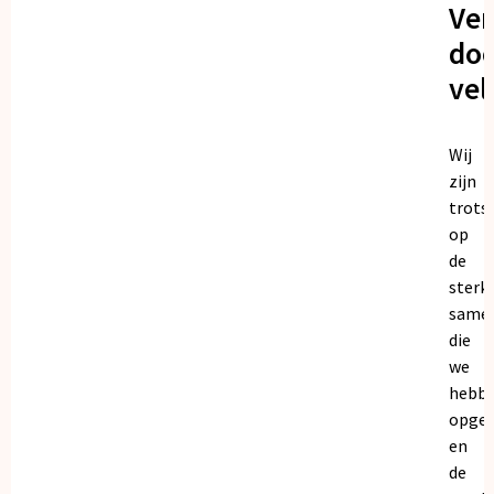
Ve
doo
vel
Wij
zijn
trots
op
de
sterk
same
die
we
hebb
opge
en
de