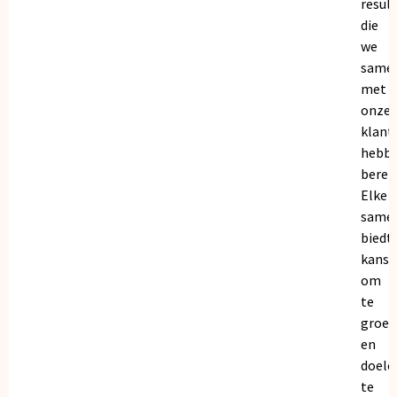
resul
die
we
same
met
onze
klant
hebb
bereik
Elke
same
biedt
kanse
om
te
groei
en
doele
te