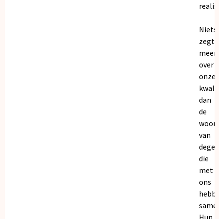
realis
Niets
zegt
meer
over
onze
kwalit
dan
de
woor
van
dege
die
met
ons
hebb
samen
Hun