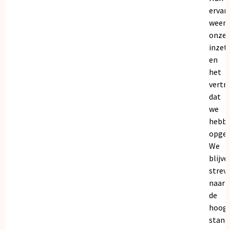
ervar
weers
onze
inzet
en
het
vertr
dat
we
hebb
opgeb
We
blijve
strev
naar
de
hoogs
stand