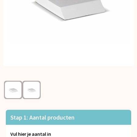
Kerst
Kinderen, Peuters en Baby's
Klokken, horloges en weerstations
Lampen en Gereedschap
Paraplu's
Persoonlijke verzorging
Reisbenodigdheden
Schrijfwaren
Stap 1: Aantal producten
Sleutelhangers en Lanyards
Vul hier je aantal in