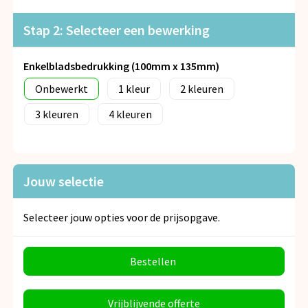
Snoepgoed
Stap 2: Selecteer een bewerking
Spellen voor binnen en buiten
Enkelbladsbedrukking (100mm x 135mm)
Veiligheid, Auto en Fiets
Onbewerkt
1
2
Vrije tijd en Strand
3
4
Anti-stress
Jouw selectie
Selecteer jouw opties voor de prijsopgave.
Bestellen
Vrijblijvende offerte