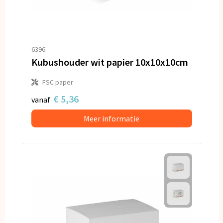
6396
Kubushouder wit papier 10x10x10cm
FSC paper
€ 5,36
vanaf
Meer informatie