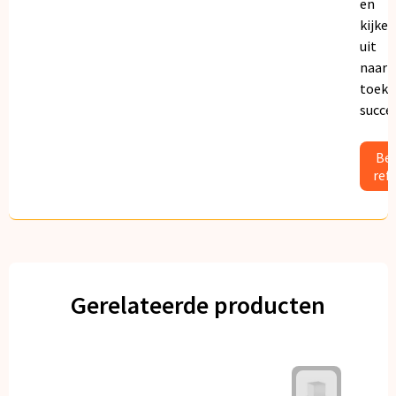
en
kijken
uit
naar
toeko
succe
Bek
ref
Gerelateerde producten