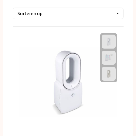
Kerst
Kinderen, Peuters en Baby's
Klokken, horloges en weerstations
Lampen en Gereedschap
Paraplu's
Persoonlijke verzorging
Reisbenodigdheden
Schrijfwaren
Sleutelhangers en Lanyards