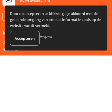
info@silviabruin.nl
Door op accepteren te klikken ga je akkoord met de
Contacteer ons
geldende omgang van productinformatie zoals op de
website wordt vermeld.
Informatie
Weigeren
Over ons
Nieuwsbrief
Veelgestelde vragen
Klantenservice
Contact
Retourneren
Referenties