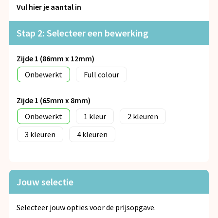
Snoepgoed
Vul hier je aantal in
Spellen voor binnen en buiten
Stap 2: Selecteer een bewerking
Veiligheid, Auto en Fiets
Zijde 1 (86mm x 12mm)
Onbewerkt
Full colour
Vrije tijd en Strand
Zijde 1 (65mm x 8mm)
Anti-stress
Onbewerkt
1
2
3
4
Jouw selectie
Selecteer jouw opties voor de prijsopgave.