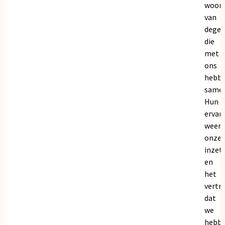
woor
van
dege
die
met
ons
hebb
samen
Hun
ervar
weers
onze
inzet
en
het
vertr
dat
we
hebb