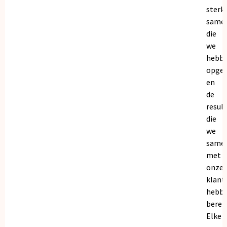
sterk
same
die
we
hebb
opge
en
de
resul
die
we
same
met
onze
klant
hebb
bereik
Elke