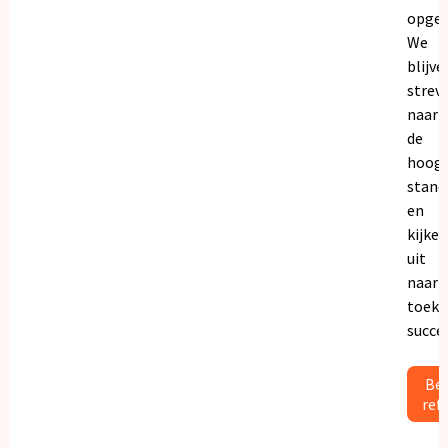
opgeb
We
blijve
strev
naar
de
hoogs
stand
en
kijken
uit
naar
toeko
succe
Bek
ref