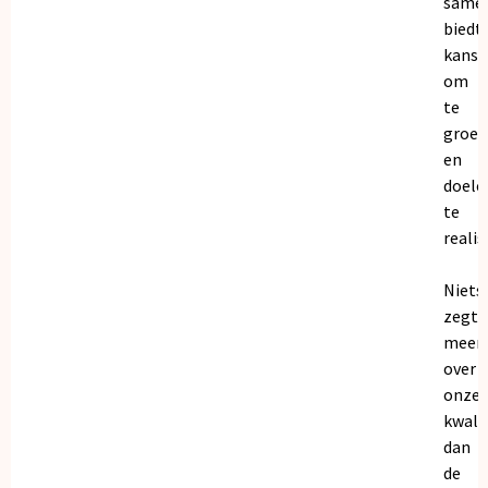
same
biedt
kanse
om
te
groei
en
doele
te
realis
Niets
zegt
meer
over
onze
kwalit
dan
de