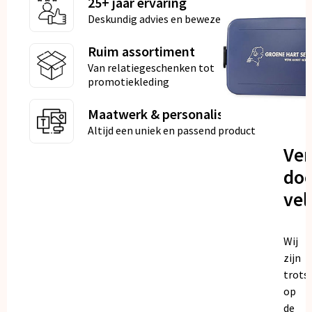
25+ jaar ervaring
Deskundig advies en bewezen kwaliteit
Ruim assortiment
Van relatiegeschenken tot
promotiekleding
Maatwerk & personalisatie
Altijd een uniek en passend product
Ve
doo
vel
Wij
zijn
trots
op
de