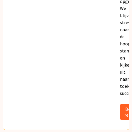
opgeb
We
blijve
strev
naar
de
hoogs
stand
en
kijken
uit
naar
toeko
succe
Bek
ref