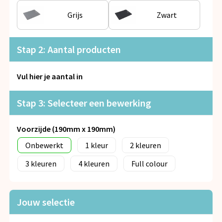
Snoepgoed
Grijs
Zwart
Spellen voor binnen en buiten
Stap 2: Aantal producten
Veiligheid, Auto en Fiets
Vul hier je aantal in
Vrije tijd en Strand
Stap 3: Selecteer een bewerking
Anti-stress
Voorzijde (190mm x 190mm)
Onbewerkt
1
2
3
4
Full colour
Jouw selectie