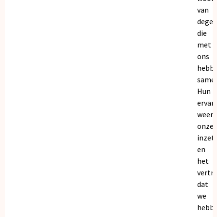
van
dege
die
met
ons
hebb
samen
Hun
ervar
weers
onze
inzet
en
het
vertr
dat
we
hebb