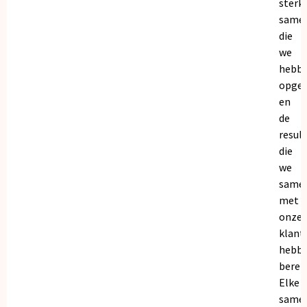
sterk
same
die
we
hebb
opge
en
de
resul
die
we
same
met
onze
klant
hebb
bereik
Elke
same