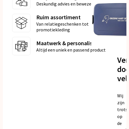
Deskundig advies en bewezen kwaliteit
Ruim assortiment
Van relatiegeschenken tot
promotiekleding
Maatwerk & personalisatie
Altijd een uniek en passend product
Ve
doo
vel
Wij
zijn
trots
op
de