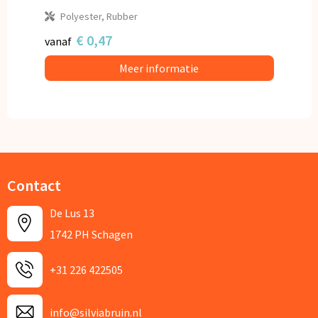
Polyester, Rubber
€ 0,47
vanaf
Meer informatie
Contact
De Lus 13
1742 PH Schagen
+31 226 422505
info@silviabruin.nl