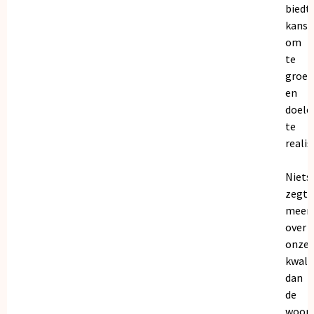
biedt
kanse
om
te
groei
en
doele
te
realis
Niets
zegt
meer
over
onze
kwalit
dan
de
woor