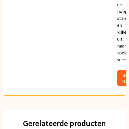
de
hoogs
stand
en
kijken
uit
naar
toeko
succe
Bek
ref
Gerelateerde producten