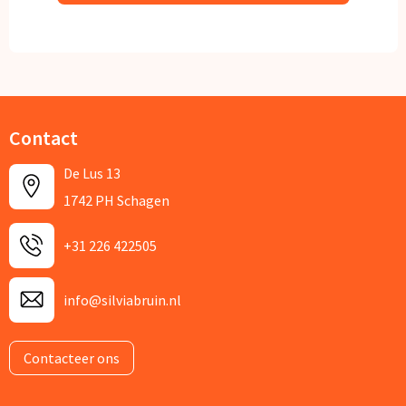
Contact
De Lus 13
1742 PH Schagen
+31 226 422505
info@silviabruin.nl
Contacteer ons