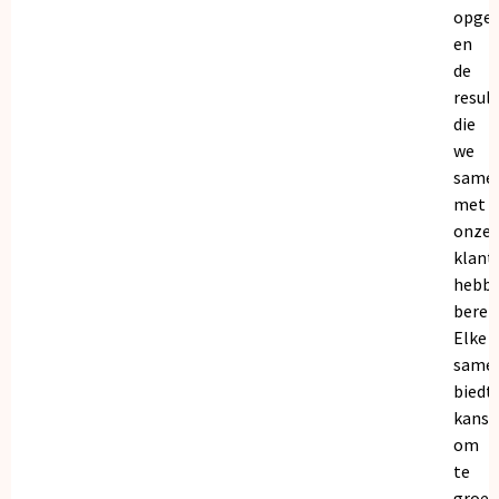
opge
en
de
resul
die
we
same
met
onze
klant
hebb
bereik
Elke
same
biedt
kanse
om
te
groei