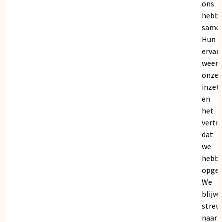
ons
hebb
samen
Hun
ervar
weers
onze
inzet
en
het
vertr
dat
we
hebb
opgeb
We
blijve
strev
naar