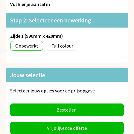
Snoepgoed
Vul hier je aantal in
Spellen voor binnen en buiten
Stap 2: Selecteer een bewerking
Veiligheid, Auto en Fiets
Zijde 1 (590mm x 420mm)
Onbewerkt
Full colour
Vrije tijd en Strand
Anti-stress
Jouw selectie
Selecteer jouw opties voor de prijsopgave.
Bestellen
Vrijblijvende offerte