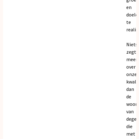
en
doele
te
realis
Niets
zegt
meer
over
onze
kwalit
dan
de
woor
van
dege
die
met