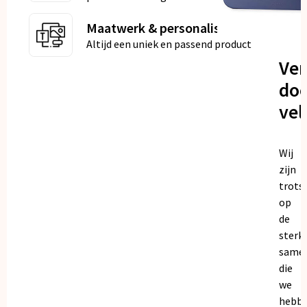
Maatwerk & personalisatie
Altijd een uniek en passend product
Ve
doo
vel
Wij
zijn
trots
op
de
sterk
same
die
we
hebb