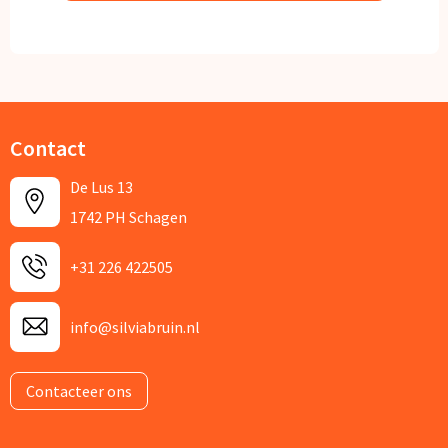
Contact
De Lus 13
1742 PH Schagen
+31 226 422505
info@silviabruin.nl
Contacteer ons