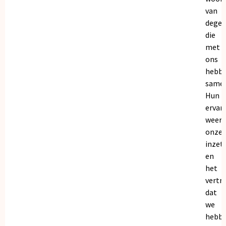
van
dege
die
met
ons
hebb
samen
Hun
ervar
weers
onze
inzet
en
het
vertr
dat
we
hebb