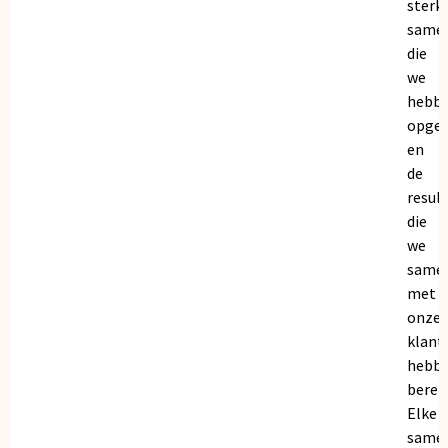
sterk
same
die
we
hebb
opge
en
de
resul
die
we
same
met
onze
klant
hebb
bereik
Elke
same