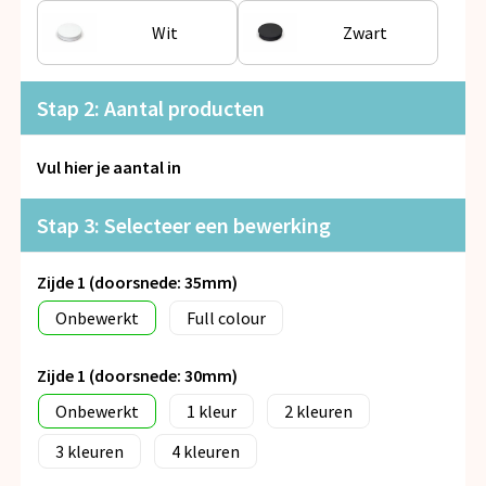
Snoepgoed
Wit
Zwart
Spellen voor binnen en buiten
Stap 2: Aantal producten
Veiligheid, Auto en Fiets
Vul hier je aantal in
Vrije tijd en Strand
Stap 3: Selecteer een bewerking
Anti-stress
Zijde 1 (doorsnede: 35mm)
Onbewerkt
Full colour
Zijde 1 (doorsnede: 30mm)
Onbewerkt
1
2
3
4