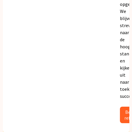
opgeb
We
blijve
strev
naar
de
hoogs
stand
en
kijken
uit
naar
toeko
succe
Bek
ref