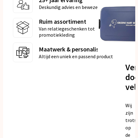
Deskundig advies en bewezen kwaliteit
Ruim assortiment
Van relatiegeschenken tot
promotiekleding
Maatwerk & personalisatie
Altijd een uniek en passend product
Ve
doo
vel
Wij
zijn
trots
op
de