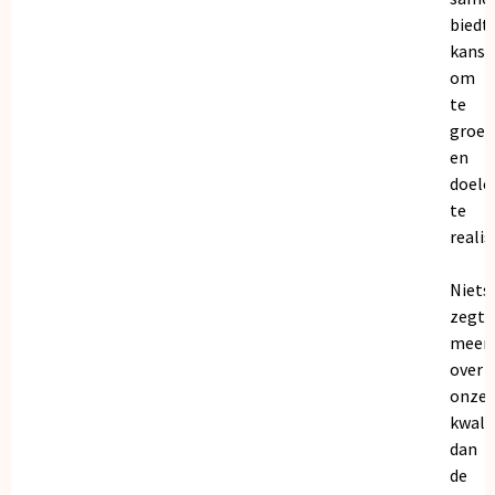
biedt
kanse
om
te
groei
en
doele
te
realis
Niets
zegt
meer
over
onze
kwalit
dan
de