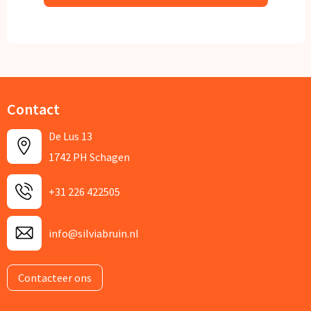
Contact
De Lus 13
1742 PH Schagen
+31 226 422505
info@silviabruin.nl
Contacteer ons