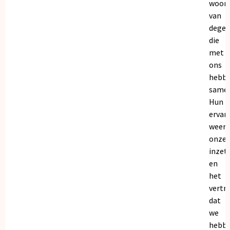
woor
van
dege
die
met
ons
hebb
samen
Hun
ervar
weers
onze
inzet
en
het
vertr
dat
we
hebb