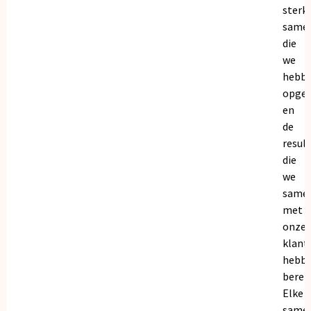
sterk
same
die
we
hebb
opge
en
de
resul
die
we
same
met
onze
klant
hebb
bereik
Elke
same