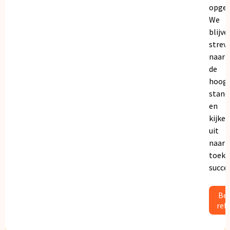
opgeb
We
blijve
strev
naar
de
hoogs
stand
en
kijken
uit
naar
toeko
succe
Bek
ref