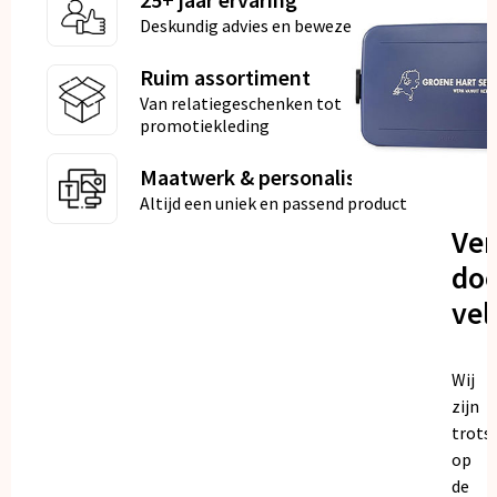
Deskundig advies en bewezen kwaliteit
Ruim assortiment
Van relatiegeschenken tot
promotiekleding
Maatwerk & personalisatie
Altijd een uniek en passend product
Ve
doo
vel
Wij
zijn
trots
op
de