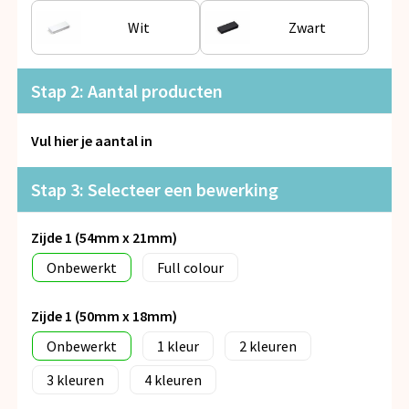
Snoepgoed
Wit
Zwart
Spellen voor binnen en buiten
Stap 2: Aantal producten
Veiligheid, Auto en Fiets
Vul hier je aantal in
Vrije tijd en Strand
Stap 3: Selecteer een bewerking
Anti-stress
Zijde 1 (54mm x 21mm)
Onbewerkt
Full colour
Zijde 1 (50mm x 18mm)
Onbewerkt
1
2
3
4