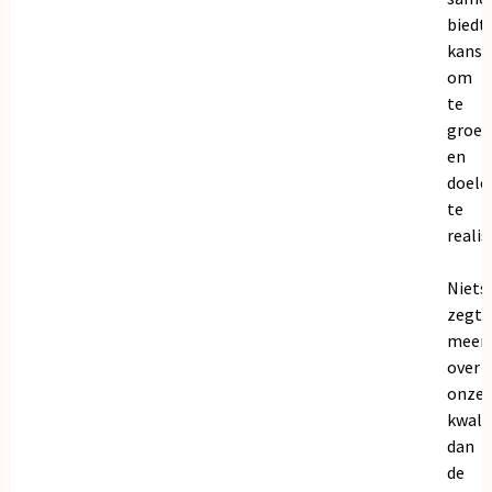
biedt
kanse
om
te
groei
en
doele
te
realis
Niets
zegt
meer
over
onze
kwalit
dan
de