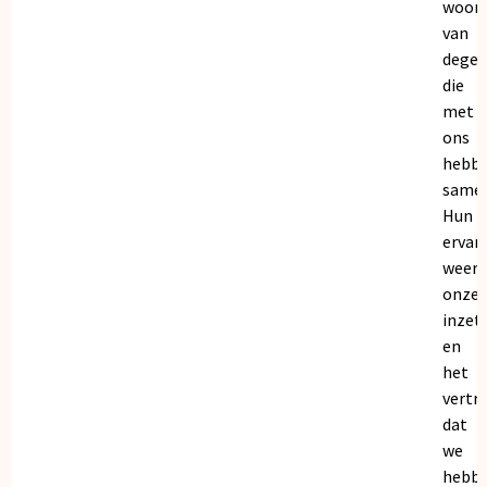
woor
van
dege
die
met
ons
hebb
samen
Hun
ervar
weers
onze
inzet
en
het
vertr
dat
we
hebb