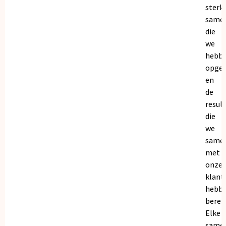
sterk
same
die
we
hebb
opge
en
de
resul
die
we
same
met
onze
klant
hebb
bereik
Elke
same