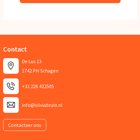
Contact
De Lus 13
1742 PH Schagen
+31 226 422505
info@silviabruin.nl
Contacteer ons