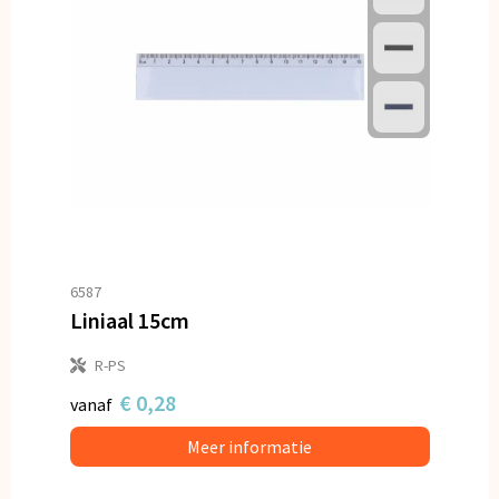
6587
Liniaal 15cm
R-PS
€ 0,28
vanaf
Meer informatie