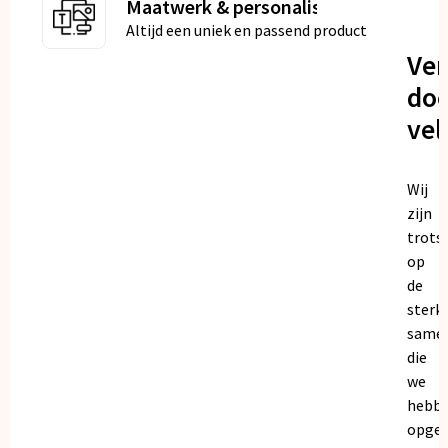
Maatwerk & personalisatie
Altijd een uniek en passend product
Ve
doo
vel
Wij
zijn
trots
op
de
sterk
same
die
we
hebb
opge