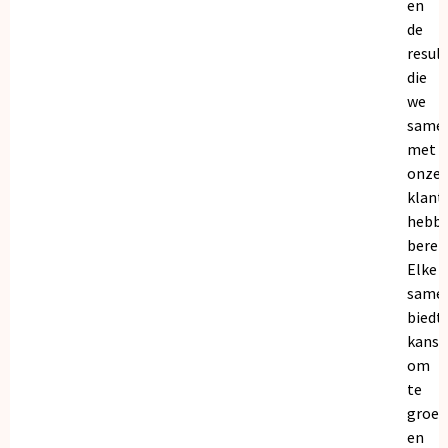
en
de
resul
die
we
same
met
onze
klant
hebb
bereik
Elke
same
biedt
kanse
om
te
groei
en