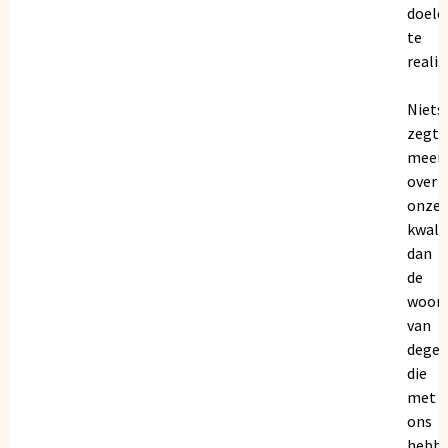
doele
te
realis
Niets
zegt
meer
over
onze
kwalit
dan
de
woor
van
dege
die
met
ons
hebb