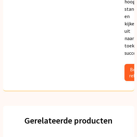
hoogs
stand
en
kijken
uit
naar
toeko
succe
Bek
ref
Gerelateerde producten