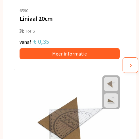
6590
Liniaal 20cm
R-PS
€ 0,35
vanaf
Meer informatie