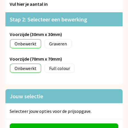
Snoepgoed
Vul hier je aantal in
Spellen voor binnen en buiten
Stap 2: Selecteer een bewerking
Veiligheid, Auto en Fiets
Voorzijde (30mm x 30mm)
Onbewerkt
Graveren
Vrije tijd en Strand
Voorzijde (70mm x 70mm)
Anti-stress
Onbewerkt
Full colour
Jouw selectie
Selecteer jouw opties voor de prijsopgave.