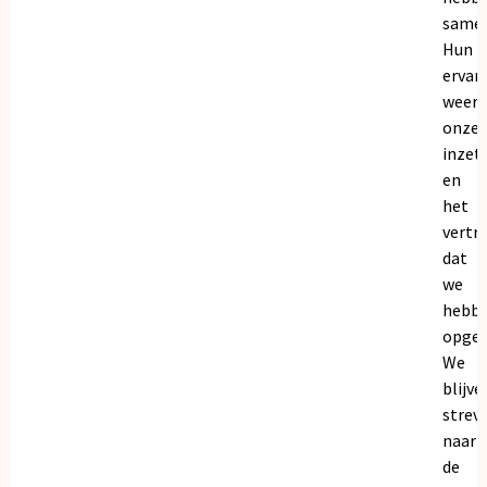
samen
Hun
ervar
weers
onze
inzet
en
het
vertr
dat
we
hebb
opgeb
We
blijve
strev
naar
de