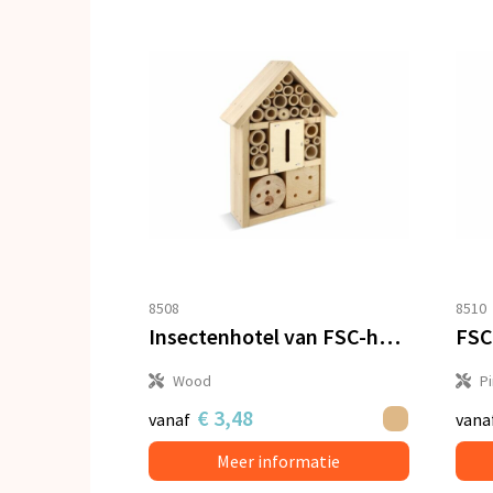
8508
8510
Insectenhotel van FSC-hout
Wood
P
€ 3,48
vanaf
vana
Meer informatie