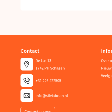
Contact
Info
De Lus 13
Over 
1742 PH Schagen
Nieuw
Veelg
+31 226 422505
info@silviabruin.nl
Contacteer ons