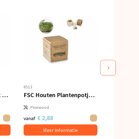
8513
FSC Houten Plantenbak Set – Mint
FSC Houten Plantenpotje - Kiemgroenten
Pinewood
€ 2,88
vanaf
Meer informatie